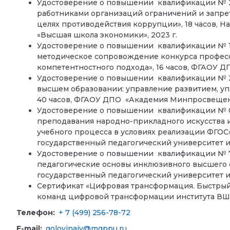
Удостоверение о повышении квалификации № 
работниками организаций ограничений и запрет
целях противодействия коррупции», 18 часов, 
«Высшая школа экономики», 2023 г.
Удостоверение о повышении квалификации № 1
методическое сопровождение конкурса професс
компетентностного подхода», 16 часов, ФГАОУ 
Удостоверение о повышении квалификации № 
высшем образовании: управление развитием, уп
40 часов, ФГАОУ ДПО «Академия Минпросвещени
Удостоверение о повышении квалификации № 0
преподавания народно-прикладного искусства
учебного процесса в условиях реализации ФГОС
государственный педагогический университет им.
Удостоверение о повышении квалификации № 7
педагогические основы инклюзивного высшего о
государственный педагогический университет им.
Сертификат «Цифровая трансформация. Быстрый 
команд цифровой трансформации института ВШГ
Телефон:
+ 7 (499) 256-78-72
E-mail:
golovinaiv@mgppu.ru