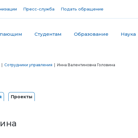
низации
Пресс-служба
Подать обращение
упающим
Студентам
Образование
Наука
|
Сотрудники управления
| Инна Валентиновна Головина
я
Проекты
вина