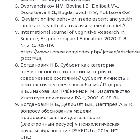
Dvoryanchikov N.V., Bovina I.B., Delibalt V.V.,
Dozortseva E.G., Bogdanovich N.V., Rubtsova O.V.
Deviant online behavior in adolescent and youth
circles: in search of a risk assessment model //
International Journal of Cognitive Research in
Science, Engineering and Education. 2020. Т. 8.
№ 2. С. 105-119.
https://www.ijcrsee.com/index.php/ijcrsee/article/vi
(SCOPUS)
Богданович Н.В. Субъект как категория
отечественной психологии: история и
современное состояние// Субъект, личность и
психология человеческого бытия / Под ред.
В.В. Знакова, З.И. Рябикиной. М.: Издательство
Института психологии РАН, 2005. С. 58-84.
Богданович Н.В., Делибалт В.В., Дегтярев А.В. К
вопросу обоснования модели
профессиональной деятельности
[Электронный ресурс] // Психологическая
наука и образование PSYEDU.ru 2014. №2. -
URL: