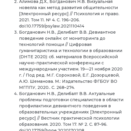
Алимова Д.Х., Богданович Н.В. Визуальная
новелла как метод развития общительности
[Электронный ресурс] // Психология и право.
2021. Том 11. № 4. С. 196–206.
doi:10.17759/psylaw.2021110414
Богданович Н.В., Делибалт В.В. Девиантное
поведение онлайн: от мониторинга до
технологий помощи // Цифровая
гуманитаристика и технологии в образовании
(DHTE 2020): сб. материалов Всероссийской
научно-практической конференции с
международным участием. 19—21 ноября 2020
г. / Под ред. М.Г. Сороковой, Е.Г. Дозорцевой,
А.Ю. Шеманова. М.: Издательство ФГБОУ ВО
МГППУ, 2020.. С. 268–274.
Богданович Н.В., Делибалт В.В. Актуальные
проблемы подготовки специалистов в области
профилактики девиантного поведения в
образовательных учреждениях [Электронный
ресурс] // Вестник практической психологии
образования. 2020. Том 17. № 2. С. 87–96.
doi:10.17759/bppe.2020170208