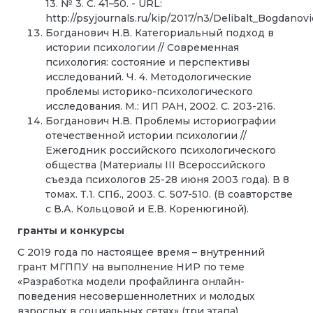
13. № 3. С. 41–50. - URL:
http://psyjournals.ru/kip/2017/n3/Delibalt_Bogdanov
Богданович Н.В. Категориальный подход в
истории психологии // Современная
психология: состояние и перспективы
исследований. Ч. 4. Методологические
проблемы историко-психологического
исследования. М.: ИП РАН, 2002. С. 203-216.
Богданович Н.В. Проблемы историографии
отечественной истории психологии //
Ежегодник российского психологического
общества (Материалы ІІІ Всероссийского
съезда психологов 25-28 июня 2003 года). В 8
томах. Т.1. СПб., 2003. С. 507-510. (В соавторстве
с В.А. Кольцовой и Е.В. Коренюгиной).
гранты и конкурсы
С 2019 года по настоящее время – внутренний
грант МГППУ на выполнение НИР по теме
«Разработка модели профайлинга онлайн-
поведения несовершеннолетних и молодых
взрослых в социальных сетях» (три этапа)