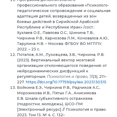
профессионального образования «Психолого-
педагогическое сопровождение и социальная
адаптация детей, возвращенных из зон
боевых действий в Сирийской Арабской
Республике и Республике Ирак» /сост.:
Хухлаев О.Е., Павлова О.С., Шинина Т.В.,
Чиркина Р.В., Карнозова Л.М., Коновалов А.Ю.,
Тарулина Н.В. – Москва: ФГБОУ ВО МГППУ,
2022. – 23 с.
Потапов, А.М., Луковцева, З.В., Чиркина, Р.В.
(2023). Вертикальный вектор мозговой
организации отклоняющегося поведения: от
нейродинамических дисфункций к
регуляторным.
Психология и право,
13
(3), 211–
227.
https://doi.org/10.17759/psylaw.2023130315
Бойкина Е.Э., Чиркина Р.В., Радчиков А.С.,
Морозикова И.В., Пятых Г.А., Анисимова
Е.В. Шкала субъективного остракизма
(подростки, молодежь), ШСО-ПМ
[Электронный ресурс] // Психология и право.
2023. Том 13. № 4. С. 132–