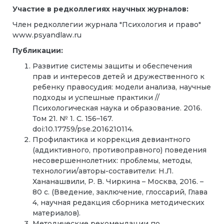
Участие в редколлегиях научных журналов:
Член редколлегии журнала "Психология и право"
www.psyandlaw.ru
Публикации:
Развитие системы защиты и обеспечения
прав и интересов детей и дружественного к
ребенку правосудия: модели анализа, научные
подходы и успешные практики //
Психологическая наука и образование. 2016.
Том 21. № 1. С. 156–167.
doi:10.17759/pse.2016210114.
Профилактика и коррекция девиантного
(аддиктивного, противоправного) поведения
несовершеннолетних: проблемы, методы,
технологии/авторы-составители: Н.Л.
Хананашвили, Р. В. Чиркина – Москва, 2016. –
80 с. (Введение, заключение, глоссарий, Глава
4, научная редакция сборника методических
материалов).
Методические рекомендации по