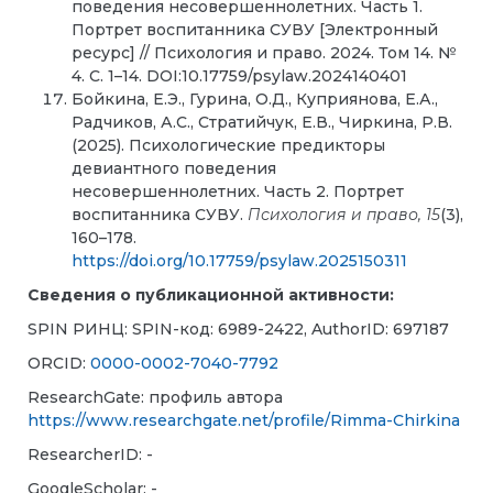
поведения несовершеннолетних. Часть 1.
Портрет воспитанника СУВУ [Электронный
ресурс] // Психология и право. 2024. Том 14. №
4. C. 1–14. DOI:10.17759/psylaw.2024140401
Бойкина, Е.Э., Гурина, О.Д., Куприянова, Е.А.,
Радчиков, А.С., Стратийчук, Е.В., Чиркина, Р.В.
(2025). Психологические предикторы
девиантного поведения
несовершеннолетних. Часть 2. Портрет
воспитанника СУВУ.
Психология и право,
15
(3),
160–178.
https://doi.org/10.17759/psylaw.2025150311
Сведения о публикационной активности:
SPIN РИНЦ:
SPIN-код:
6989-2422
, AuthorID:
697187
ORCID:
0000-0002-7040-7792
ResearchGate: профиль автора
https://www.researchgate.net/profile/Rimma-Chirkina
ResearcherID: -
GoogleScholar: -