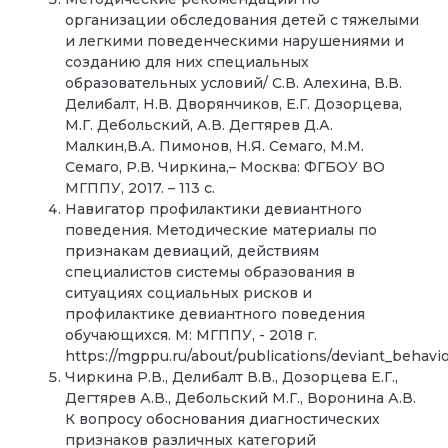
организации обследования детей с тяжелыми
и легкими поведенческими нарушениями и
созданию для них специальных
образовательных условий/ С.В. Алехина, В.В.
Делибалт, Н.В. Дворянчиков, Е.Г. Дозорцева,
М.Г. Дебольский, А.В. Дегтярев Д.А.
Малкин,В.А. Пимонов, Н.Я. Семаго, М.М.
Семаго, Р.В. Чиркина,– Москва: ФГБОУ ВО
МГППУ, 2017. – 113 с.
Навигатор профилактики девиантного
поведения. Методические материалы по
признакам девиаций, действиям
специалистов системы образования в
ситуациях социальных рисков и
профилактике девиантного поведения
обучающихся. М: МГППУ, - 2018 г.
https://mgppu.ru/about/publications/deviant_behavi
Чиркина Р.В., Делибалт В.В., Дозорцева Е.Г.,
Дегтярев А.В., Дебольский М.Г., Воронина А.В.
К вопросу обоснования диагностических
признаков различных категорий