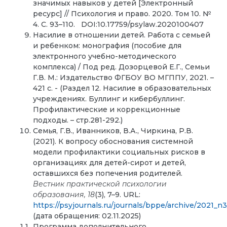
значимых навыков у детей [Электронный
ресурс] // Психология и право. 2020. Том 10. №
4. С. 93–110. DOI:10.17759/psylaw.2020100407
Насилие в отношении детей. Работа с семьей
и ребенком:
монография (пособие для
электронного учебно-методического
комплекса) / Под ред. Дозорцевой Е.Г., Семьи
Г.В. М.: Издательство ФГБОУ ВО МГППУ, 2021. –
421 с. - (Раздел 12. Насилие в образовательных
учреждениях. Буллинг и кибербуллинг.
Профилактические и коррекционные
подходы. – стр.281-292.)
Семья, Г.В., Иванников, В.А., Чиркина, Р.В.
(2021). К вопросу обоснования системной
модели профилактики социальных рисков в
организациях для детей-сирот и детей,
оставшихся без попечения родителей.
Вестник практической психологии
образования,
18
(3), 7–9. URL:
https://psyjournals.ru/journals/bppe/archive/2021_n
(дата обращения: 02.11.2025)
Программа дополнительного