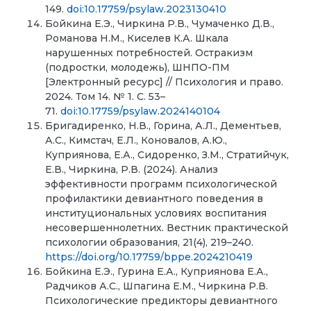
149.
doi:10.17759/psylaw.2023130410
Бойкина Е.Э., Чиркина Р.В., Чумаченко Д.В.,
Романова Н.М., Киселев К.А. Шкала
нарушенных потребностей. Остракизм
(подростки, молодежь), ШНПО-ПМ
[Электронный ресурс] // Психология и право.
2024. Том 14. № 1. С. 53–
71.
doi:10.17759/psylaw.2024140104
Бригадиренко, Н.В., Горина, А.Л., Дементьев,
А.С., Кимстач, Е.Л., Коновалов, А.Ю.,
Куприянова, Е.А., Сидоренко, З.М., Стратийчук,
Е.В., Чиркина, Р.В. (2024). Анализ
эффективности программ психологической
профилактики девиантного поведения в
институциональных условиях воспитания
несовершеннолетних. Вестник практической
психологии образования, 21(4), 219–240.
https://doi.org/10.17759/bppe.2024210419
Бойкина Е.Э., Гурина Е.А., Куприянова Е.А.,
Радчиков А.С., Шпагина Е.М., Чиркина Р.В.
Психологические предикторы девиантного