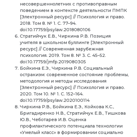
несовершеннолетних с противоправным
поведением в контексте деятельности ПМПК
[Электронный ресурс] // Психология и право.
2018. Том 8. № 1. С. 77–94.
doi:10.17759/psylaw.2018080106
Стратийчук Е.В., Чиркина Р.В. Позиция
учителя в школьном буллинге [Электронный
ресурс] // Современная зарубежная
психология. 2019. Том 8. № 3. С. 45–52.
doi:10.17759/jmfp.2019080305
Бойкина Е.Э., Чиркина Р.В. Социальный
остракизм: современное состояние проблемы,
методология и методы исследования
[Электронный ресурс] // Психология и право.
2020. Том 10. № 1. С. 152–164.
doi:10.17759/psylaw.2020100114
Чиркина Р.В., Бойкина Е.Э., Койкова К.С.,
Бригадиренко Н.В., Стратийчук Е.В., Тишкова
Ю.В., Чеботарев И.В. Оценка
профилактического потенциала технологии
«Умелый класс» в формировании социально