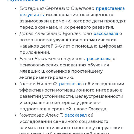
Екатерина Сергеевна Ощепкова
представила
результаты
исследования, посвященного
взаимосвязи времени, которое дети проводят
перед экранами, и их речевого развития.
Дарья Алексеевна Бухаленкова
рассказала
о
возможностях улучшения математических
навыков детей 5–6 лет с помощью цифровых
приложений.
Елена Васильевна
Чудинова
рассказала
о
психологических основаниях обучения
младших школьников простейшему
экспериментированию.
Гасеми Нияеи Ф.
рассказала
об исследовании
эффективности мотивационного интервью в
развитии устойчивости, целеустремленности
и социального интереса у девочек-
подростков в средней школе Грахеда.
Монтальво Алекс Т.
рассказал
об
исследовании семейного социального
климата и социальных навыков у перуанских
учащихся 4 и 5 классов средней школы.