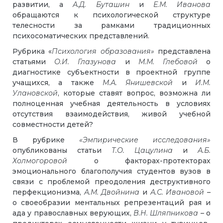
развитии, а
А.Д. Буташин
и
Е.М. Иванова
обращаются к психологической структуре
телесности за рамками традиционных
психосоматических представлений.
Рубрика «
Психология образования»
представлена
статьями
О.И. Глазунова
и
М.М.
Глебовой
о
диагностике субъектности в проектной группе
учащихся, а также
М.А.
Янишевской
и
И.М.
Улановской
, которые ставят вопрос, возможна ли
полноценная учебная деятельность в условиях
отсутствия взаимодействия, живой учебной
совместности детей?
В рубрике
«Эмпирические исследования»
опубликованы статьи
Т.О. Цацулина
и
А.Б.
Холмогоровой
о факторах-протекторах
эмоционального благополучия студентов вузов в
связи с проблемой преодоления деструктивного
перфекционизма,
А.М. Двойнина
и
А.С. Ивановой
–
о своеобразии ментальных репрезентаций рая и
ада у православных верующих,
В.Н. Шляпникова
– о