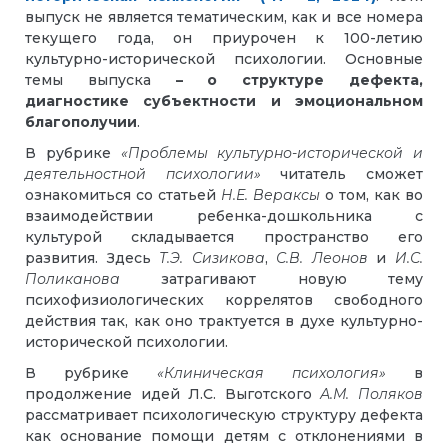
выпуск не является тематическим, как и все номера
текущего года, он приурочен к 100-летию
культурно-исторической психологии. Основные
темы выпуска
– о структуре дефекта,
диагностике субъектности и эмоциональном
благополучии
.
В рубрике
«Проблемы культурно-исторической и
деятельностной психологии»
читатель сможет
ознакомиться со статьей
Н.Е. Вераксы
о том, как во
взаимодействии ребенка-дошкольника с
культурой складывается пространство его
развития. Здесь
Т.Э. Сизикова
,
С.В. Леонов
и
И.С.
Поликанова
затрагивают новую тему
психофизиологических коррелятов свободного
действия так, как оно трактуется в духе культурно-
исторической психологии.
В рубрике
«Клиническая психология»
в
продолжение идей Л.С. Выготского
А.М. Поляков
рассматривает психологическую структуру дефекта
как основание помощи детям с отклонениями в