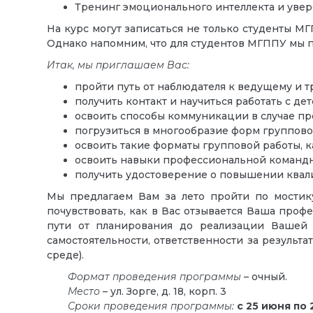
Тренинг эмоционального интеллекта и уве
На курс могут записаться не только студенты М
Однако напомним, что для студентов МГППУ мы
Итак, мы приглашаем Вас:
пройти путь от наблюдателя к ведущему и т
получить контакт и научиться работать с де
освоить способы коммуникации в случае про
погрузиться в многообразие форм группово
освоить такие форматы групповой работы, ка
освоить навыки профессиональной командн
получить удостоверение о повышении квал
Мы предлагаем Вам за лето пройти по мостик
почувствовать, как в Вас отзывается Ваша проф
пути от планирования до реализации Вашей 
самостоятельности, ответственности за результ
среде).
Формат проведения программы
– очный.
Место
– ул. Зорге, д. 18, корп. 3
Сроки
проведения программы:
с 25 июня по