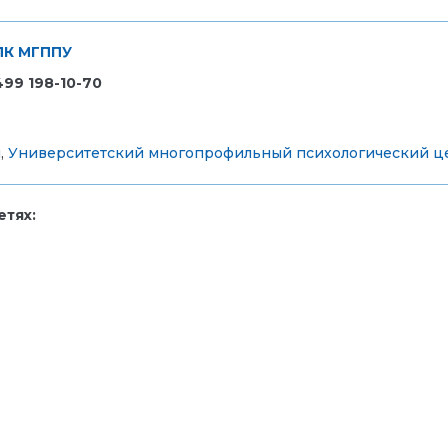
ФПК МГППУ
499 198-10-70
и
,
Университетский многопрофильный психологический ц
тях: