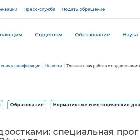
низации
Пресс-служба
Подать обращение
упающим
Студентам
Образование
Наука
шения квалификации
|
Новости
| Тренинговая работа с подростками: 
а
Образование
Нормативные и методические до
одростками: специальная про