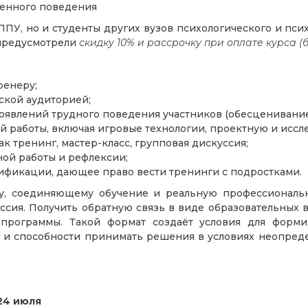
ренного поведения
ГППУ, но и студенты других вузов психологического и пси
 предусмотрели
скидку 10% и рассрочку при оплате курса (б
ренеру;
тской аудиторией;
явлений трудного поведения участников (обесценивание, а
й работы, включая игровые технологии, проектную и иссл
к тренинг, мастер-класс, групповая дискуссия;
ой работы и рефлексии;
ификации, дающее право вести тренинги с подростками.
у, соединяющему обучение и реальную профессиональн
ессия. Получить обратную связь в виде образовательных 
программы. Такой формат создаёт условия для форми
ат и способности принимать решения в условиях неопре
 24 июля