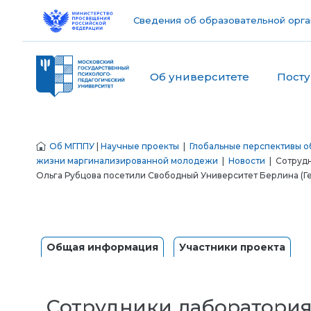
Сведения об образовательной орга
Об университете
Пост
Об МГППУ
|
Научные проекты
|
Глобальные перспективы о
жизни маргинализированной молодежи
|
Новости
| Сотрудн
Ольга Рубцова посетили Свободный Университет Берлина (Г
Общая информация
Участники проекта
Сотрудники лаборатория