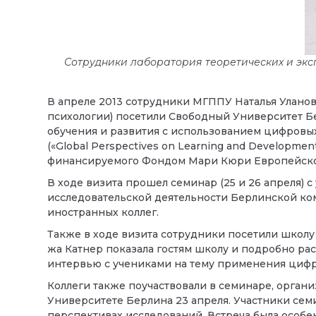
Сотрудники лаборатория теоретических и эк
В апреле 2013 сотрудники МГППУ Наталья Уланов
психологии) посетили Свободный Университет Бе
обучения и развития с использованием цифровы
(«Global Perspectives on Learning and Development w
финансируемого Фондом Мари Кюри Европейско
В ходе визита прошел семинар (25 и 26 апреля) 
исследовательской деятельности Берлинской ко
иностранных коллег.
Также в ходе визита сотрудники посетили школ
жа Катнер показала гостям школу и подробно рас
интервью с учениками на тему применения цифр
Коллеги также поучаствовали в семинаре, орга
Университете Берлина 23 апреля. Участники сем
перспективах исследований. Встреча была особе