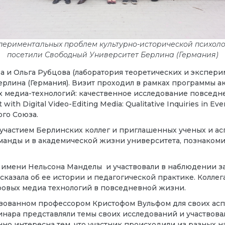
спериментальных проблем культурно-исторической психол
посетили Свободный Университет Берлина (Германия)
а и Ольга Рубцова (лаборатория теоретических и экспер
рлина (Германия). Визит проходил в рамках программы 
х медиа-технологий: качественное исследование повсе
ith Digital Video-Editing Media: Qualitative Inquiries in Eve
го Союза.
с участием Берлинских коллег и приглашенных ученых и ас
манды и в академической жизни университета, познакоми
у имени Нельсона Манделы и участвовали в наблюдении з
сказала об ее истории и педагогической практике. Коллег
овых медиа технологий в повседневной жизни.
низованном профессором Кристофом Вульфом для своих ас
инара представляли темы своих исследований и участвов
нно интересна тем, что участник происходили из разных 