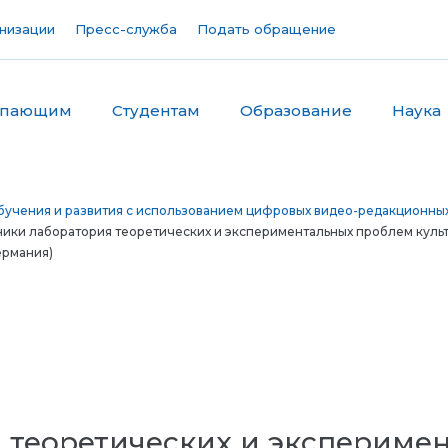
низации
Пресс-служба
Подать обращение
упающим
Студентам
Образование
Наука
бучения и развития с использованием цифровых видео-редакционны
ики лаборатория теоретических и экспериментальных проблем куль
ермания)
 теоретических и экспериме