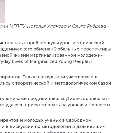
огии МГППУ Наталья Уланова и Ольга Рубцова
иментальных проблем культурно-исторической
академического обмена «Глобальные перспективы
дневной жизни маргинализованной молодежи»
ryday Lives of Marginalized Young People»),
пирантов. Также сотрудники участвовали в
лись с теоретической и методологической базой
а учениками средней школы. Директор школы г-
ам удалось присутствовать на уроках и провести
пирантов и молодых ученых в Свободном
али в дискуссии по методологии и дальнейших
научных сред и могли обмениваться идеями и