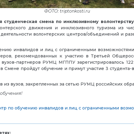
ФОТО: triptonkosti.ru
 студенческая смена по инклюзивному волонтерству
онтерского движения и инклюзивного туризма из чис
и деятельности волонтерских центров/объединений и ра
чению инвалидов и лиц с ограниченными возможностям
теров, рекомендованных к участию в Третьей Общеро
 вузов-партнеров РУМЦ МГППУ зарегистрировалось 122 с
 Смене пройдут обучение и примут участие 3 студента
ов из вузов, закрепленных за сетью РУМЦ российских об
обучения!
тр по обучению инвалидов и лиц с ограниченными возм
тях: