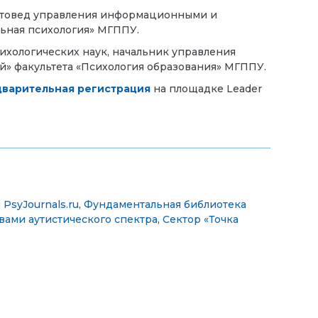
ентовед управления информационными и
льная психология» МГППУ.
сихологических наук, начальник управления
й» факультета «Психология образования» МГППУ.
варительная регистрация
на площадке Leader
PsyJournals.ru
,
Фундаментальная библиотека
ами аутистического спектра
,
Сектор «Точка