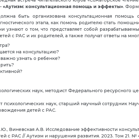
редная встреча читательского клуба «СоАвторское чтени
 –
«Аутизм: консультационная помощь и эффекты»
. Форм
должна быть организована консультационная помощь 
остического этапа, как помочь родителю стать помощнико
чи узнают о том, что представляет собой разрабатываем
ей с РАС и их родителей, а также получат ответы на мно
тра?
щается на консультацию?
 важно узнать о ребенке?
орить?
ективной?
ихологических наук, методист Федерального ресурсного ц
ат психологических наук, старший научный сотрудник На
овождения детей с РАС.
Е.Ю., Виневская А.В. Исследование эффективности консул
 РАС // Аутизм и нарушения развития. 2023. Том 21. № 4. 