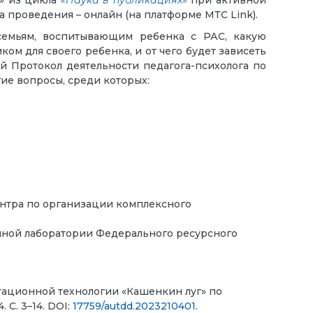
е» из цикла
«Наука в публикациях»
при активной
а проведения – онлайн (на платформе МТС Link).
семьям, воспитывающим ребенка с РАС, какую
м для своего ребенка, и от чего будет зависеть
ый Протокол деятельности педагога-психолога по
гие вопросы, среди которых:
ентра по организации комплексного
учной лаборатории Федерального ресурсного
ьтационной технологии «Кашенкин луг» по
С. 3–14. DOI:
17759/autdd.2023210401
.