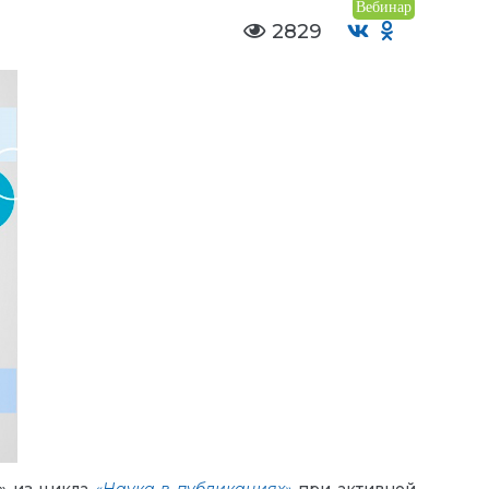
Вебинар
2829