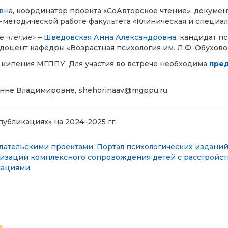
вн
а, координатор проекта «СоАвторское чтение», докум
-методической работе факультета «Клиническая и специа
е чтение»
–
Шведовская Анна Александровна
, кандидат п
оцент кафедры «Возрастная психология им. Л.Ф. Обухово
 кипения МГППУ. Для участия во встрече необходима
пред
нне Владимировне, shehorinaav@mgppu.ru.
публикациях» на 2024–2025 гг.
дательскими проектами
,
Портал психологических изданий 
зации комплексного сопровождения детей с расстройств
кациями