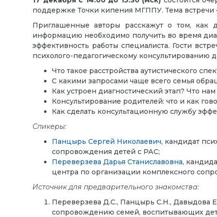
17 декабря
с 14:00 до 15:30 (мск)
состоится оче
поддержке Точки кипения МГППУ. Тема встречи
Приглашенные авторы расскажут о том, как 
информацию необходимо получить во время диагн
эффективность работы специалиста. Гости встре
психолого-педагогическому консультированию дет
Что такое расстройства аутистического спек
С какими запросами чаще всего семья обра
Как устроен диагностический этап? Что нам
⁠⁠Консультирование родителей: что и как гов
⁠Как сделать консультационную службу эфф
Спикеры:
Панцырь Сергей Николаевич
, кандидат пс
сопровождения детей с РАС;
Переверзева Дарья Станиславовна
, кандид
центра по организации комплексного сопр
Источник для предварительного знакомства:
Переверзева Д.С., Панцырь С.Н., Давыдова 
сопровождению семей, воспитывающих детей с