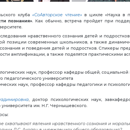
льского клуба
«СоАвторское чтение»
в цикле «Наука в п
ти познания»
. Как обычно, встреча пройдет при подд
верситете.
сследования нравственного сознания детей и подростков
ой позиции современных школьников, а также динамичн
ознания и поведения детей и подростков. Спикеры пред
ости амплификации, а также поделятся практическими ас
ологических наук, профессор кафедры общей, социальной
о педагогического университета
гических наук, профессор кафедры педагогики и психолог
ладимировна
, доктор психологических наук, завкафедр
 университета им. Н.Г. Чернышевского.
осы:
ре охватывают явления нравственного сознания и мораль
дики Л.С. Акопян в учреждениях общего образования?