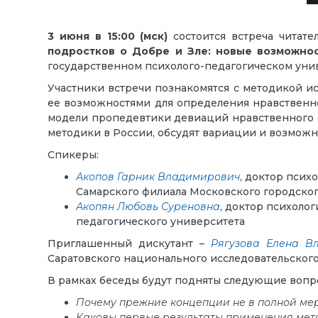
3 июня
в 15:00 (мск)
состоится встреча читате
подростков о Добре и Зле: новые возможнос
государственном психолого-педагогическом уни
Участники встречи познакомятся с методикой и
ее возможностями для определения нравственн
модели пропедевтики девиаций нравственного с
методики в России, обсудят вариации и возможн
Спикеры:
Акопов Гарник Владимирович
, доктор псих
Самарского филиала Московского городског
Акопян Любовь Суреновна
, доктор психоло
педагогического университета
Приглашенный дискутант –
Рягузова Елена В
Саратовского национального исследовательского
В рамках беседы будут подняты следующие вопр
Почему прежние концепции не в полной ме
Каковы первые результаты применения мето