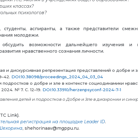
рших классах?
ольных психологов?
, студенты, аспиранты, а также представители смеж
нания молодежи.
 обсудить возможности дальнейшего изучения и 
азвития нравственного сознания личности.
я и дискурсивная репрезентация представлений о добре и зл
29–42.
DOI:10.38098/proceedings_2024_04_03_04
подростков о добре и зле в контексте социодинамики нравст
024. № 7. С. 12–19.
DOI:10.33910/herzenpsyconf-2024-7-1
авления детей и подростков о Добре и Зле в диахронии и синх
C Link).
тельная регистрация на площадке Leader ID
.
Шехорина
, shehorinaav@mgppu.ru.