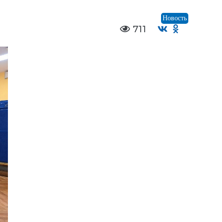
Новость
711