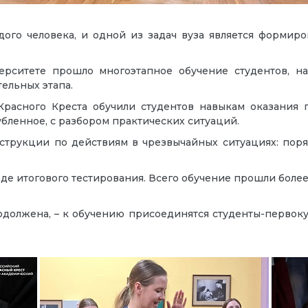
дого человека, и одной из задач вуза является формир
рситете прошло многоэтапное обучение студентов, на
тельных этапа.
Красного Креста обучили студентов навыкам оказания 
убленное, с разбором практических ситуаций.
струкции по действиям в чрезвычайных ситуациях: пор
е итогового тестирования. Всего обучение прошли более 
олжена, – к обучению присоединятся студенты-первокур