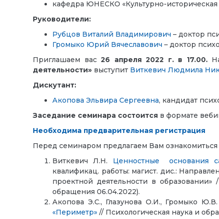
кафедра ЮНЕСКО «Культурно-историческая 
Руководители:
Рубцов Виталий Владимирович
– доктор пс
Громыко Юрий Вячеславович
– доктор псих
Приглашаем вас
26 апреля 2022 г. в 17.00.
Н
деятельности»
выступит
Виткевич Людмила Ник
Дискутант:
Акопова Эльвира Сергеевна
, кандидат пси
Заседание семинара состоится
в формате веби
Необходима предварительная регистрация
Перед семинаром предлагаем Вам ознакомиться 
Виткевич Л.Н.
Ценностные основания са
квалификац. работы: магист. дис.: Направл
проектной деятельности в образовании» / М
обращения 06.04.2022).
Акопова Э.С., Глазунова О.И., Громыко Ю.В
«Периметр»
// Психологическая наука и образо