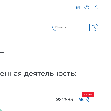
ие»
ённая деятельность:
Семинар
2583