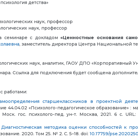
психология детства»
ихологических наук, профессор
ологических наук, профессор
а семинаре с докладом
«Ценностные основания само
олаевна
,
заместитель директора Центра Национальной т
хологических наук, аналитик, ГАОУ ДПО «Корпоративный 
нара.
Ссылка для подключения будет сообщена дополните
с работами:
моопределения старшеклассников в проектной деяте
ение 44.04.02 «Психолого-педагогическое образование» : 
оск. гос. психолого-пед. ун-т. Москва, 2021. 6 с. URL
.
Диагностическая методика оценки способностей к про
вание. 2020. Том 25. № 2. С. 5–18. doi:
10.17759/pse.202025