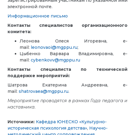
зарегистрированным участникам по указанной ими
электронной почте.
Информационное письмо
Контакты специалистов организационного
комитета:
Леонова Олеся Игоревна, e-
mail:
leonovaoi@mgppu.ru
;
Цыбенко Варвара Владимировна, e-
mail:
cybenkovv@mgppu.ru
Контакты специалиста по технической
поддержке мероприятий:
Шатрова Екатерина Андреевна, e-
mail:
shatrovaea@mgppu.ru
.
Мероприятие проводятся в рамках Года педагога и
наставника.
Источники:
Кафедра ЮНЕСКО «Культурно-
историческая психология детства»
,
Научно-
методический центр сопровождения