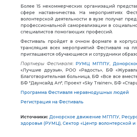
Более 15 некоммерческих организаций предста
сфере наставничества. На мероприятиях Фес
волонтерской деятельности в вузе получат пре
профессиональной самореализации в социально
специалистов помогающих профессий.
Фестиваль пройдет в очном формате в корпус
трансляция всех мероприятий Фестиваля на п
приглашаются обучающиеся и сотрудники образо
Партнеры Фестиваля
:
РУМЦ МГППУ
,
Донорско
«Лучшие друзья», РОО «Радость», БФ «Журавл
Благотворительная больница, БФ «Все все вмест
БФ "Даунсайд Ап", Проект «Sky Trainer», БФ «Ста
Программа Фестиваля неравнодушных людей
Регистрация на Фестиваль
Источники:
Донорское движение МГППУ
,
Ресур
здоровья (РУМЦ)
,
Сектор «Центр волонтерской и