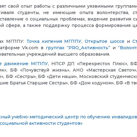
вят свой опыт работы с различными уязвимыми группам
тиваля студенты, не имеющие опыта волонтерства, ст
дставление о социальных проблемах, видение развития с
й сфере, а также поддержку процесса формирования це
ах МГППУ:
Точка кипения МГППУ
,
Открытое шоссе
и
С
латформе Vk.com в
группах “PRO_Активность”
и
“Волон
вательных учреждений высшего образования.
е движение МГППУ
, НПСР ДП «Перекресток Плюс», БФ
ик», БФ «Почувствуй жизнь», АНО «Мастерская Светоч»
е», БФ «Сестры», БФ «Дети наши», Московский студенчес
ршие Братья Старшие Сестры», БФ «Дом ходуном», БФ «В тв
сный учебно-методический центр по обучению инвалидов
 социальной активности студентов»