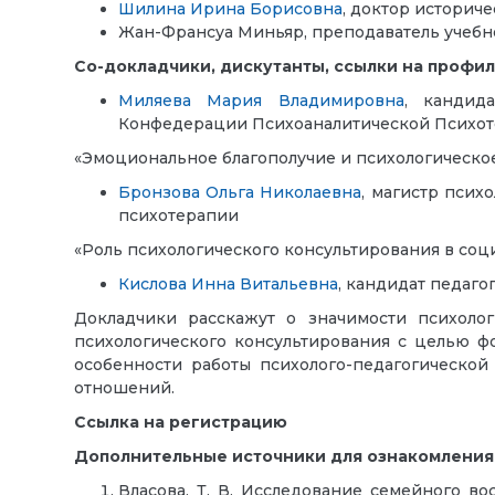
Шилина Ирина Борисовна
, доктор историче
Жан-Франсуа Миньяр, преподаватель учеб
Со-докладчики, дискутанты, ссылки на профи
Миляева Мария Владимировна
, кандид
Конфедерации Психоаналитической Психоте
«Эмоциональное благополучие и психологическо
Бронзова Ольга Николаевна
, магистр псих
психотерапии
«Роль психологического консультирования в соц
Кислова Инна Витальевна
, кандидат педаг
Докладчики расскажут о значимости психоло
психологического консультирования с целью ф
особенности работы психолого-педагогическо
отношений.
Ссылка на регистрацию
Дополнительные источники для ознакомления
Власова, Т. В. Исследование семейного во