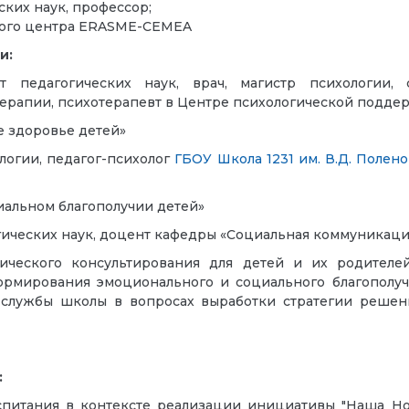
ских наук, профессор;
ного центра ERASME-CEMEA
ли:
ат педагогических наук, врач, магистр психологии,
рапии, психотерапевт в Центре психологической подде
е здоровье детей»
ологии, педагог-психолог
ГБОУ Школа 1231 им. В.Д. Полено
иальном благополучии детей»
огических наук, доцент кафедры «Социальная коммуникац
гического консультирования для детей и их родителе
ормирования эмоционального и социального благополуч
й службы школы в вопросах выработки стратегии реш
:
спитания в контексте реализации инициативы "Наша Новая