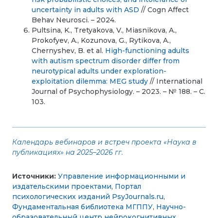
uncertainty in adults with ASD
// Cogn Affect
Behav Neurosci. – 2024.
Pultsina, K., Tretyakova, V., Miasnikova, A.,
Prokofyev, A., Kozunova, G., Rytikova, A.,
Chernyshev, B. et al.
High-functioning adults
with autism spectrum disorder differ from
neurotypical adults under exploration-
exploitation dilemma: MEG study
// International
Journal of Psychophysiology. – 2023. – № 188. – С.
103.
Календарь вебинаров и встреч проекта «Наука в
публикациях» на 2025–2026 гг.
Источники:
Управление информационными и
издательскими проектами
,
Портал
психологических изданий PsyJournals.ru
,
Фундаментальная библиотека МГППУ
,
Научно-
образовательный центр нейрокогнитивных