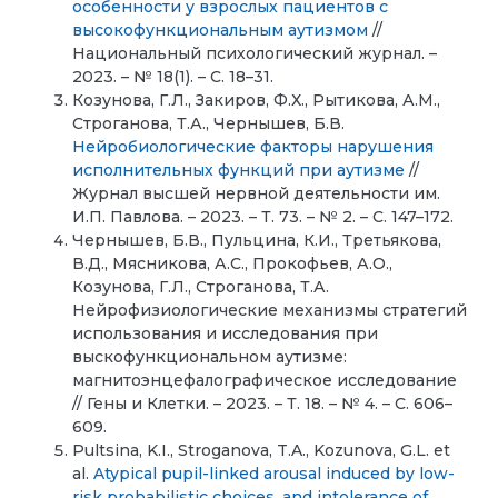
особенности у взрослых пациентов с
высокофункциональным аутизмом
//
Национальный психологический журнал. –
2023. – № 18(1). – С. 18–31.
Козунова, Г.Л., Закиров, Ф.Х., Рытикова, А.М.,
Строганова, Т.А., Чернышев, Б.В.
Нейробиологические факторы нарушения
исполнительных функций при аутизме
//
Журнал высшей нервной деятельности им.
И.П. Павлова. – 2023. – Т. 73. – № 2. – C. 147–172.
Чернышев, Б.В., Пульцина, К.И., Третьякова,
В.Д., Мясникова, А.С., Прокофьев, А.О.,
Козунова, Г.Л., Строганова, Т.А.
Нейрофизиологические механизмы стратегий
использования и исследования при
выскофункциональном аутизме:
магнитоэнцефалографическое исследование
// Гены и Клетки. – 2023. – Т. 18. – № 4. – C. 606–
609.
Pultsina, K.I., Stroganova, T.A., Kozunova, G.L. et
al.
Atypical pupil-linked arousal induced by low-
risk probabilistic choices, and intolerance of