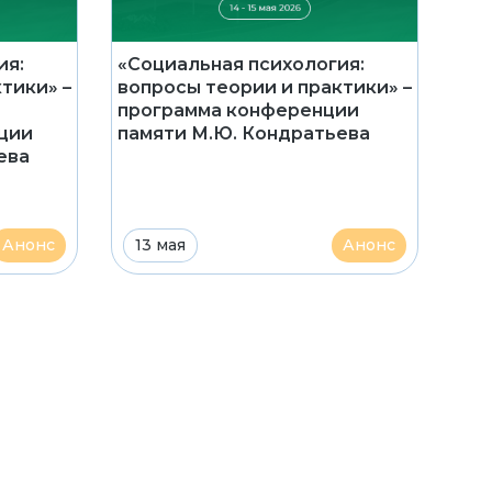
ия:
«Социальная психология:
тики» –
вопросы теории и практики» –
программа конференции
ции
памяти М.Ю. Кондратьева
ева
Анонс
13 мая
Анонс