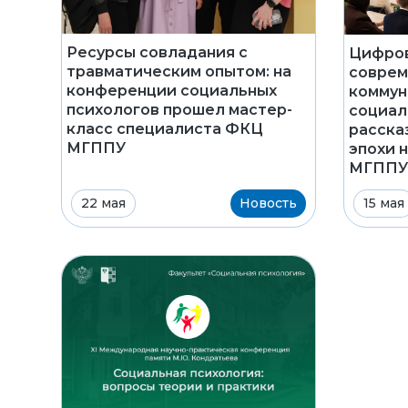
Ресурсы совладания с
Цифров
травматическим опытом: на
соврем
конференции социальных
коммун
психологов прошел мастер-
социал
класс специалиста ФКЦ
расска
МГППУ
эпохи 
МГППУ
22 мая
Новость
15 мая