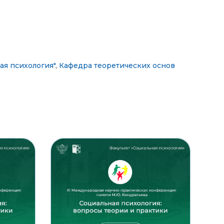
ая психология"
,
Кафедра теоретических основ