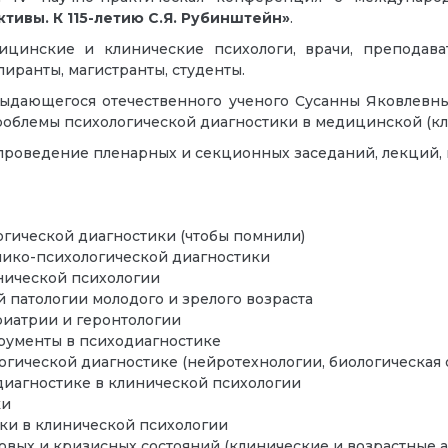
тивы. К 115-летию С.Я. Рубинштейн»
.
цинские и клинические психологи, врачи, преподават
иранты, магистранты, студенты.
ыдающегося отечественного ученого Сусанны Яковлевны 
роблемы психологической диагностики в медицинской (кл
оведение пленарных и секционных заседаний, лекций, ма
гической диагностики (чтобы помнили)
нико-психологической диагностики
нической психологии
патологии молодого и зрелого возраста
риатрии и геронтологии
рументы в психодиагностике
ической диагностике (нейротехнологии, биологическая об
иагностике в клинической психологии
ки
ки в клинической психологии
овых и кризисных состояний (клинические и возрастные а