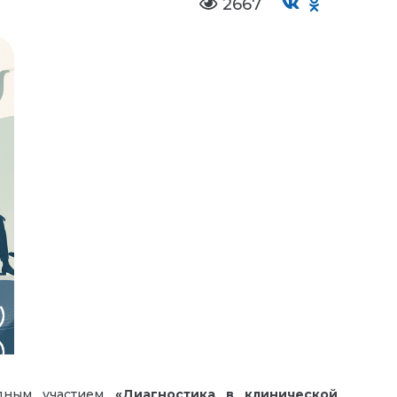
2667
одным участием
«Диагностика в клинической