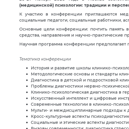
(медицинской) психологии: традиции и перспек
К участию в конференции приглашаются меди
социальные педагоги, социальные работники, асп
Основные цели конференции: почтить память в
средства, направления и научно-практические п
Научная программа конференции предполагает пр
Тематика конференции
История и развитие школы клинико-психоло
Методологические основы и стандарты кли
Диагностика в детской и подростковой кли
Проблемы диагностики нервно-психической 
Клинико-психологическая диагностика в ге
Искусственный интеллект и цифровые инст
Современные технологии в клинико-психолог
Мульти- и междисциплинарные подходы к д
Кросс-культурные аспекты психодиагности
Социальные и этические аспекты диагности
Вызовы современности: диагностика стресс