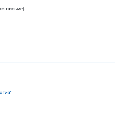
ом письме).
огия"