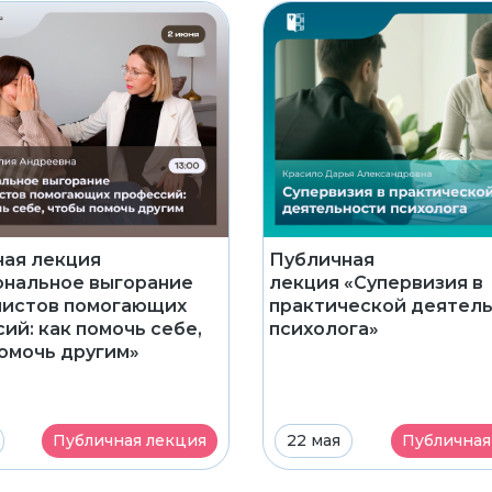
ая лекция
Публичная
нальное выгорание
лекция «Супервизия в
листов помогающих
практической деятел
ий: как помочь себе,
психолога»
омочь другим»
Публичная лекция
22 мая
Публичная