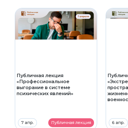
Публичная лекция
Публичн
«Профессиональное
«Экстре
выгорание в системе
простр
психических явлений»
жизненн
военнос
7 апр.
Публичная лекция
6 апр.