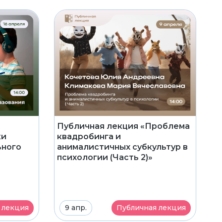
Публичная лекция «Проблема
ки
квадробинга и
ьного
анималистичных субкультур в
психологии (Часть 2)»
 лекция
9 апр.
Публичная лекция