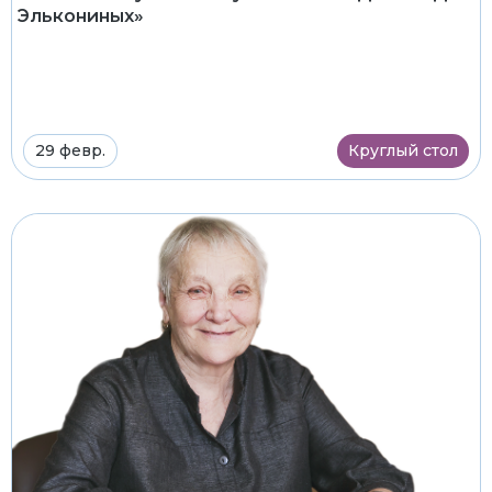
Элькониных»
29 февр.
Круглый стол