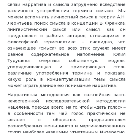
связи нарратива и смысла затруднено вследствие
различного употребления термина «смысл». Мы
можем вспомнить личностный смысл в теории А.Н.
Леонтьева, поиск смысла в концепции В. Франкла,
лингвистический смысл или смысл, как он
представлен в работах авторов, относящихся к
философской герменевтике, – очевидно, что
означающее «смысл» во всех этих случаях имеет
разное содержательное наполнение. Юлия
Турушева очертила собственную модель,
упорядочивающую и примиряющую столь
различные употребления термина, и показала,
какую роль в концептуализации темы смысла
может играть данное ею понимание нарратива.
Нарративная методология как важнейшая часть
качественной исследовательской методологии
нацелена, прежде всего, на то, чтобы «дать голос» –
в особенности тем, чей голос практически не
слышен в обществе: представителям
разнообразных меньшинств и маргинализованных
групп, наиболее уязвимым, угнетенным. Интересно,