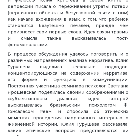
и философ Юлия Кристева в своей книге о
депрессии писала о переживании утраты, потери
(первичного объекта и безусловной связи с ним)
как начале вхождения в язык, о том, что ребенок
становится безутешно печален, прежде чем
произнесет свои первые слова. Идея связи травмы
и смысла также высказывалась пост-
феноменологами.
В процессе обсуждения удалось поговорить и о
различных направлениях анализа нарратива. Юлия
Турушева выделила несколько подходов,
концентрирующихся на содержании нарратива,
его форме и функциях в коммуникации.
Постоянная участница семинара психолог Светлана
Ярошевская поделилась своими соображениями о
«субъективности диалога», идея которой
высказывалась бразильским психологом Ф.
Гонсалесом Реем, и спросила об этических
моментах проведения нарративных интервью о
жизненной истории. Юлия Турушева рассказала,
какие этические вопросы представляются ей