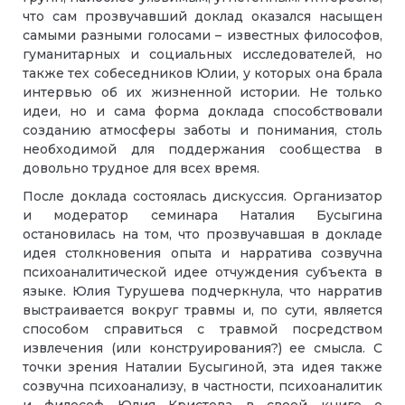
что сам прозвучавший доклад оказался насыщен
самыми разными голосами – известных философов,
гуманитарных и социальных исследователей, но
также тех собеседников Юлии, у которых она брала
интервью об их жизненной истории. Не только
идеи, но и сама форма доклада способствовали
созданию атмосферы заботы и понимания, столь
необходимой для поддержания сообщества в
довольно трудное для всех время.
После доклада состоялась дискуссия. Организатор
и модератор семинара Наталия Бусыгина
остановилась на том, что прозвучавшая в докладе
идея столкновения опыта и нарратива созвучна
психоаналитической идее отчуждения субъекта в
языке. Юлия Турушева подчеркнула, что нарратив
выстраивается вокруг травмы и, по сути, является
способом справиться с травмой посредством
извлечения (или конструирования?) ее смысла. С
точки зрения Наталии Бусыгиной, эта идея также
созвучна психоанализу, в частности, психоаналитик