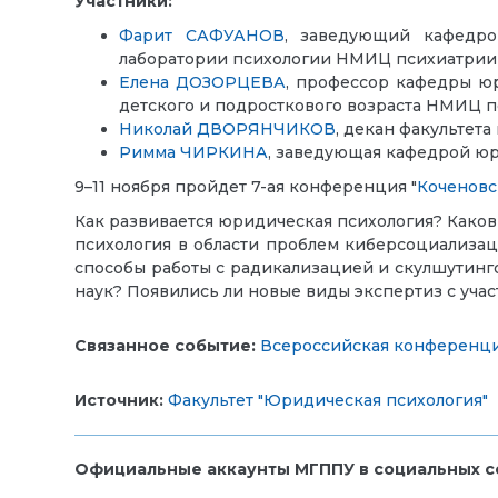
Участники:
Фарит САФУАНОВ
, заведующий кафедро
лаборатории психологии НМИЦ психиатрии и
Елена ДОЗОРЦЕВА
, профессор кафедры ю
детского и подросткового возраста НМИЦ пс
Николай ДВОРЯНЧИКОВ
, декан факультет
Римма ЧИРКИНА
, заведующая кафедрой юр
9–11 ноября пройдет 7-ая конференция "
Коченовс
Как развивается юридическая психология? Како
психология в области проблем киберсоциализа
способы работы с радикализацией и скулшутинг
наук? Появились ли новые виды экспертиз с учас
Связанное событие:
Всероссийская конференция
Источник:
Факультет "Юридическая психология"
Официальные аккаунты МГППУ в социальных се