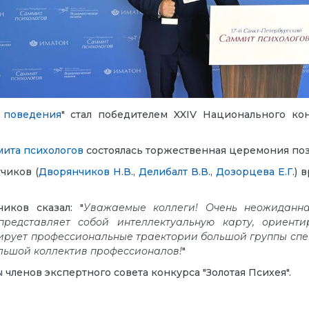
 поведения
" стал победителем XXIV Национального кон
мита психологов
состоялась торжественная церемония поз
чиков (
Дворянчиков Н.В.
,
Делибалт В.В.
,
Дозорцева Е.Г.
) 
ков сказал: "
Уважаемые коллеги! Очень неожиданна
представляет собой интеллектуальную карту,
ориент
тирует профессиональные траектории большой группы сп
большой коллектив профессионалов!
"
членов экспертного совета конкурса "Золотая Психея".