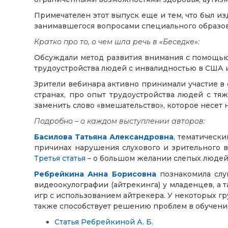
Примечателен этот выпуск еще и тем, что был и
занимавшегося вопросами специального образов
Кратко про то, о чем шла речь в «Беседке
»:
Обсуждали метод развития внимания с помощ
трудоустройства людей с инвалидностью в США и
Зрители вебинара активно принимали участие в 
странах, про опыт трудоустройства людей с т
заменить слово «вмешательство», которое несет 
Подробно – о каждом выступлении авторов:
Басилова Татьяна Александровна
, тематическ
причинах нарушения слухового и зрительного в
Третья статья
–
о большом желании слепых людей
Ребрейкина Анна Борисовна
познакомила слу
видеоокулографии (айтрекинга) у младенцев, а
игр с использованием айтрекера. У некоторых г
также способствует решению проблем в обучении
Статья Ребрейкиной А. Б.