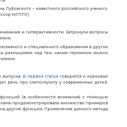
а Лубовского – известного российского ученого,
ессор МГППУ).
внимания и гиперактивности. Затронули вопросы
змом.
клюзивного и специального образования в других
оры размышляли над тем, каким термином можно
тизмом.
о выпуска.
В первой статье
говорится о корковых
ет речь про слепоглухоту у современных детей.
 функций (в особенности внимания) с помощью
рисовна продемонстрировала множество примеров
я на другие функции. Применение данного метода