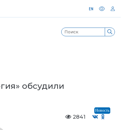
огия» обсудили
Новость
2841