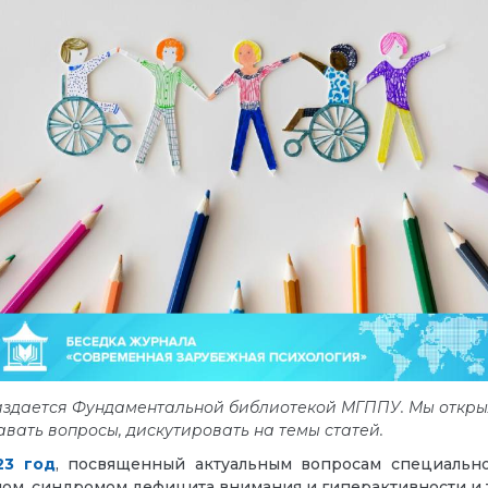
здается Фундаментальной библиотекой МГППУ. Мы откр
авать вопросы, дискутировать на темы статей.
23 год
, посвященный актуальным вопросам специально
ом, синдромом дефицита внимания и гиперактивности и т