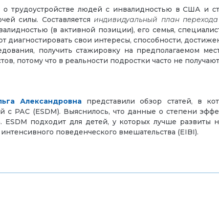
 о трудоустройстве людей с инвалидностью в США и стра
очей силы. Составляется
индивидуальный план перехода
валидностью (в активной позиции), его семья, специалис
ют диагностировать свои интересы, способности, достиже
ования, получить стажировку на предполагаемом мест
ов, потому что в реальности подростки часто не получаю
льга Александровна
представили обзор статей, в ко
 с РАС (ESDM). Выяснилось, что данные о степени эффе
. ESDM подходит для детей, у которых лучше развиты н
 интенсивного поведенческого вмешательства (EIBI).