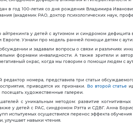
здан в год 100-летия со дня рождения Владимира Иванович
ания (академик РАО, доктор психологических наук, проф
ью
айтрекинга у детей с аутизмом и синдромом дефицита 
 Европе. Узнали про модель ранней помощи детям с аути
обсуждении и задавали вопросы о связи и различиях ин
яжелыми формами инвалидности. А также зрители и авт
негативный окрас, когда мы говорим о помощи людям с ау
ий редактор номера, представила три статьи обсуждаемог
осприятия, приводятся их признаки.
Во второй статье
ид
 посещать художественные галереи.
шателей с уникальным методом: развитие когнитивных
 также у детей с РАС, синдромом Рэтта и СДВГ. Анна Бо
рупп испытуемых осуществился перенос эффекта обучени
, улучшает навыки чтения.