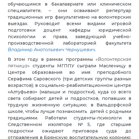
обучающимся в бакалавриате или клиническом
специалитете, – они осваивают репертуар
традиционных игр факультативно на волонтерских
выездах. Руководит всеми видами игровой
подготовки доцент кафедры юридической
психологии и права, заведующий учебно-
производственной лабораторией факультета
Владимир Анатольевич Чернушевич
.
В этом году в рамках программы
«Волонтерская
пятница»
студенты МГППУ сыграли Масленицу в
Центре образования во имя преподобного
Серафима Саровского (три детских группы разных
возрастов); в социально-реабилитационном центре
«Алтуфьево» (малыши и подростки), куда со всего
света собирают детей и подростков, попавших в
трудную жизненную ситуацию; в Вальдорфской
школе, чтобы лучше познакомить детей с родными
традициями. Работали студенты-психологи в
Следственном изоляторе №5, где старшие
подростки ожидают приговора суда до
отправления в Брянскую воспитательную колонию: