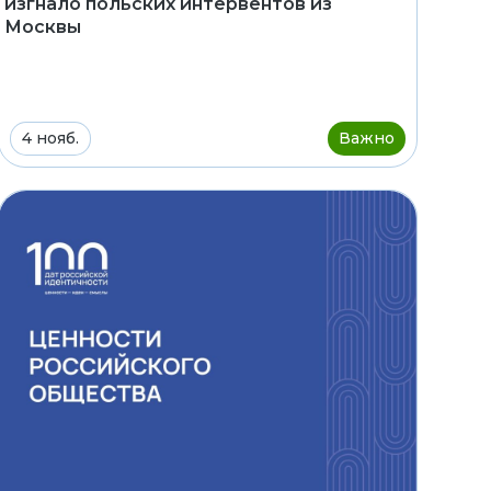
изгнало польских интервентов из
Москвы
4 нояб.
Важно