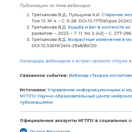
Публикации по теме вебинара:
Третьякова В.Д., Пульцина К.И.
Старение моз
Том 13. № 4. – С. 5–28. DOI:10.17759/cpse.2024
Третьякова В.Д.
Ходьба и бег в контексте и
развитие. – 2023. – Т. 11. No 3 (42). – С. 277
Третьякова В.Д.
Возрастные изменения в мо
DOI:10.33619/2414-2948/80/20
Календарь вебинаров и встреч проекта «Наука в 
Связанное событие:
Вебинар «Теории когнитивн
Источники:
Управление информационными и из
МГППУ
Научно-образовательный центр нейроко
публикациями
Официальные аккаунты МГППУ в социальных се
Группа ВКонтакте