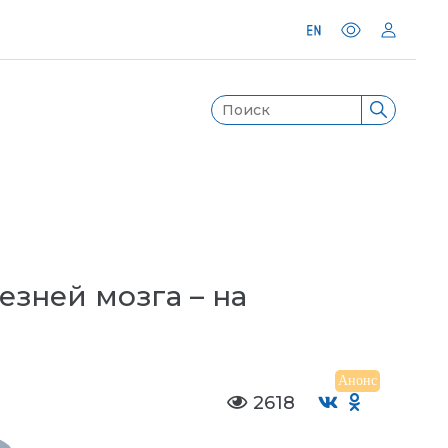
зней мозга – на
Анонс
2618