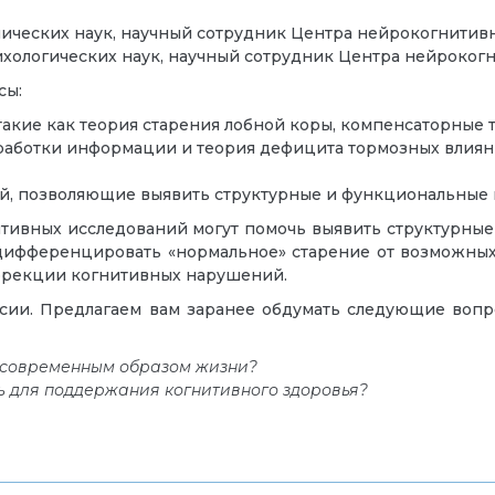
мических наук, научный сотрудник Центра нейрокогнити
сихологических наук, научный сотрудник Центра нейроко
сы:
акие как теория старения лобной коры, компенсаторные т
работки информации и теория дефицита тормозных влиян
й, позволяющие выявить структурные и функциональные и
тивных исследований могут помочь выявить структурны
дифференцировать «нормальное» старение от возможных 
ррекции когнитивных нарушений.
ссии. Предлагаем вам заранее обдумать следующие вопр
 с современным образом жизни?
ь для поддержания когнитивного здоровья?