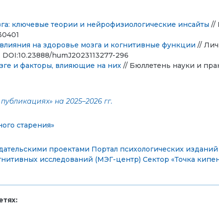
га: ключевые теории и нейрофизиологические инсайты
//
130401
х влияния на здоровье мозга и когнитивные функции
// Ли
–296. DOI:10.23888/humJ2023113277-296
зге и факторы, влияющие на них
// Бюллетень науки и практик
публикациях» на 2025–2026 гг.
ого старения»
дательскими проектами
Портал психологических изданий 
гнитивных исследований (МЭГ-центр)
Сектор «Точка кип
тях: