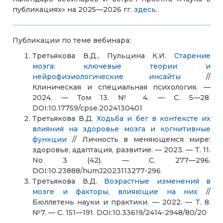
публикациях» на 2025—2026 гг.
здесь
.
Публикации по теме вебинара:
Третьякова В.Д., Пульцина К.И.
Старение
мозга: ключевые теории и
нейрофизиологические инсайты
//
Клиническая и специальная психология. —
2024. — Том 13. № 4. — С. 5—28.
DOI:10.17759/cpse.2024130401
Третьякова В.Д.
Ходьба и бег в контексте их
влияния на здоровье мозга и когнитивные
функции
// Личность в меняющемся мире:
здоровье, адаптация, развитие. — 2023. — Т. 11.
No 3 (42). — С. 277—296.
DOI:10.23888/humJ2023113277-296
Третьякова В.Д.
Возрастные изменения в
мозге и факторы, влияющие на них
//
Бюллетень науки и практики. — 2022. — Т. 8.
№7. — С. 151—191. DOI:10.33619/2414-2948/80/20