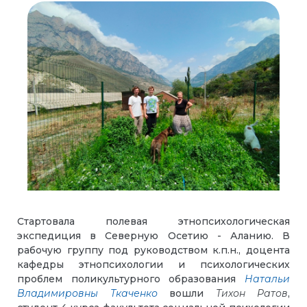
Стартовала полевая этнопсихологическая
экспедиция в Северную Осетию - Аланию. В
рабочую группу под руководством к.п.н., доцента
кафедры этнопсихологии и психологических
проблем поликультурного образования
Натальи
Владимировны Ткаченко
вошли
Тихон Ратов
,