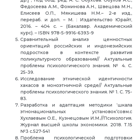
Федосеева А.М., Фоминова А.Н., Швецова М.Н.,
Елисеев О.П., Мякишева Н.М.– 2-е изд.,
перераб. и доп. – М. : Издательство Юрайт,
2016. – 404 с. – (Бакалавр. Академический
курс). – ISBN 978-5-9916-6393-9
Сравнительный анализ ценностных
ориентаций российских и индонезийских
подростков в контексте развития
поликультурного образования// Актуальные
проблемы психологического знания. № 4. С.
25-39.
Исследование этнической идентичности
хакасов в моноэтничной среде// Актуальные
проблемы психологического знания. № 1. С. 75-
83.
Разработка и адаптация методики ‘шкала
этнонациональных установок’совм.с
Хухлаевым О.Е., Кузнецовым И.М.//Психология.
Журнал высшей школы экономики. 2018. Т.15
№3 с.527-541
Проблема психологической подготовки