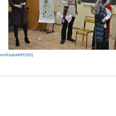
.com/club49972151
)