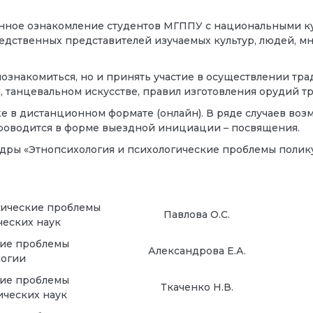
ублённое ознакомление студентов МГППУ с национальными 
едственных представителей изучаемых культур, людей, 
 познакомиться, но и принять участие в осуществлении т
танцевальном искусстве, правил изготовления орудий тру
е в дистанционном формате (онлайн). В ряде случаев во
 проводится в форме выездной инициации – посвящения.
дры «Этнопсихология и психологические проблемы полику
гические проблемы
Павлова О.С.
ческих наук
кие проблемы
Александрова Е.А.
культурологии
кие проблемы
Ткаченко Н.В.
сихологических наук