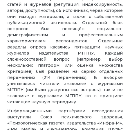
статей и журналов (репутация, индексируемость,
авторы, доступность), об источниках, через которые
они находят материалы, а также о собственной
публикационной активности. Отдельный блок
вопросов был посвящён социально-
демографическим и профессиональным
характеристикам респондентов. Отдельные
разделы опроса касались пятнадцати научных
журналов издательства МГППУ. Каждый
сложносоставной вопрос (например, выбор
нескольких платформ или оценка множества
критериев) был разделен на серию отдельных
переменных (214 переменных). В выборке
учитывались читатели знакомые с журналами
МГППУ (им были доступны все вопросы), так и не
знакомые с журналами МГППУ, но в принципе
читающие научную периодику.
Информационными партнёрами исследования
выступили Союз психического здоровья,
«Психологическая газета», издательства «Инфра-М»,
«IPR Media» и «Эко-Вектор», компания «Пульс