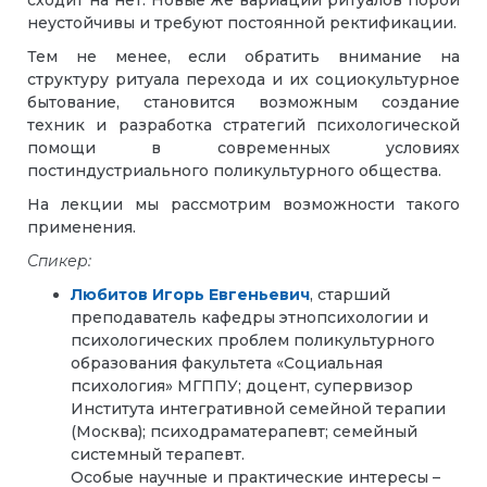
сходит на нет. Новые же вариации ритуалов порой
неустойчивы и требуют постоянной ректификации.
Тем не менее, если обратить внимание на
структуру ритуала перехода и их социокультурное
бытование, становится возможным создание
техник и разработка стратегий психологической
помощи в современных условиях
постиндустриального поликультурного общества.
На лекции мы рассмотрим возможности такого
применения.
Спикер:
Любитов Игорь Евгеньевич
, старший
преподаватель кафедры этнопсихологии и
психологических проблем поликультурного
образования факультета «Социальная
психология» МГППУ; доцент, супервизор
Института интегративной семейной терапии
(Москва); психодраматерапевт; семейный
системный терапевт.
Особые научные и практические интересы –