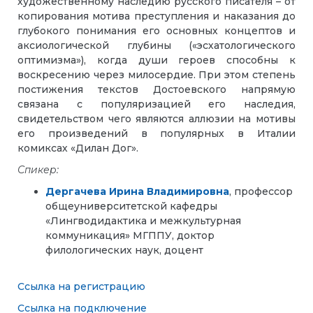
художественному наследию русского писателя – от
копирования мотива преступления и наказания до
глубокого понимания его основных концептов и
аксиологической глубины («эсхатологического
оптимизма»), когда души героев способны к
воскресению через милосердие. При этом степень
постижения текстов Достоевского напрямую
связана с популяризацией его наследия,
свидетельством чего являются аллюзии на мотивы
его произведений в популярных в Италии
комиксах «Дилан Дог».
Спикер:
Дергачева Ирина Владимировна
, профессор
общеуниверситетской кафедры
«Лингводидактика и межкультурная
коммуникация» МГППУ, доктор
филологических наук, доцент
Ссылка на регистрацию
Ссылка на подключение