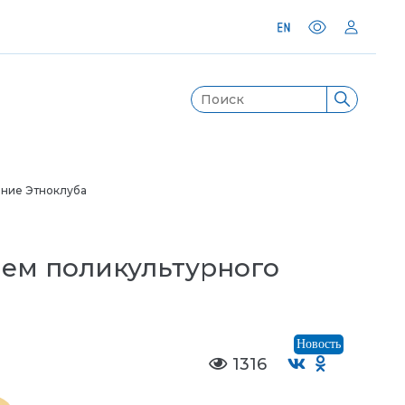
ание Этноклуба
лем поликультурного
Новость
1316