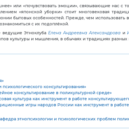
шнее» или «почувствовать эмоции», связывающие нас с т
явлением «японской уборки» стоит многовековая тради
понии бытовых особенностей. Прежде, чем использовать
ознакомиться с их подоплёкой.
е ведущие Этноклуба
Елена Андреевна Александрова
и
пов культуры и мышления, в обычаях и традициях разных 
я»
и психологического консультирования»
ейное консультирование в поликультурной среде»
совая культура как инструмент в работе консультирующег
диционные игры народов России как инструмент в работе
афедра этнопсихологии и психологических проблем поли