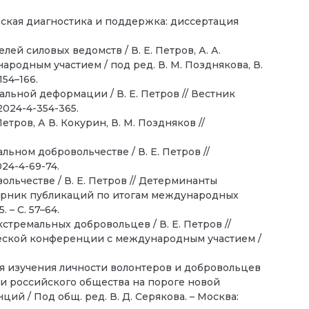
еская диагностика и поддержка: диссертация
й силовых ведомств / В. Е. Петров, А. А.
родным участием / под ред. В. М. Позднякова, В.
54–166.
льной деформации / В. Е. Петров // Вестник
2024-4-354-365.
тров, А В. Кокурин, В. М. Поздняков //
ьном добровольчестве / В. Е. Петров //
024-4-69-74.
льчестве / В. Е. Петров // Детерминанты
борник публикаций по итогам международных
 – С. 57–64.
тремальных добровольцев / В. Е. Петров //
ческой конференции с международным участием /
ля изучения личности волонтеров и добровольцев
я и российского общества на пороге новой
 / Под общ. ред. В. Д. Серякова. – Москва: