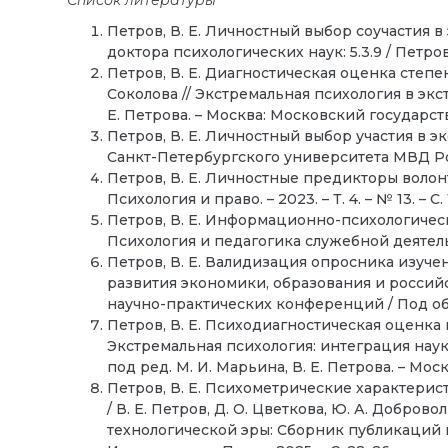
Список литературы
Петров, В. Е. Личностный выбор соучастия 
доктора психологических наук: 5.3.9 / Петров
Петров, В. Е. Диагностическая оценка степе
Соколова // Экстремальная психология в эк
Е. Петрова. – Москва: Московский государст
Петров, В. Е. Личностный выбор участия в 
Санкт-Петербургского университета МВД Росси
Петров, В. Е. Личностные предикторы волонте
Психология и право. – 2023. – Т. 4. – № 13. – С.
Петров, В. Е. Информационно-психологическ
Психология и педагогика служебной деятельнос
Петров, В. Е. Валидизация опросника изучен
развития экономики, образования и россий
научно-практических конференций / Под общ. 
Петров, В. Е. Психодиагностическая оценка
Экстремальная психология: интеграция на
под ред. М. И. Марьина, В. Е. Петрова. – Мос
Петров, В. Е. Психометрические характери
/ В. Е. Петров, Д. О. Цветкова, Ю. А. Добр
технологической эры: Сборник публикаций п