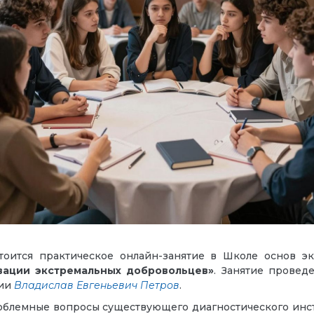
тоится практическое онлайн-занятие в Школе основ э
вации экстремальных добровольцев»
. Занятие провед
гии
Владислав Евгеньевич Петров
.
роблемные вопросы существующего диагностического инс