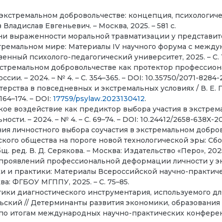
в экстремальном добровольчестве: концепция, психологич
 Владислав Евгеньевич. – Москва, 2025. – 581 с.
ни выраженности моральной травматизации у представителе
стремальном мире: Материалы IV научного форума с междуна
венный психолого-педагогический университет, 2025. – С. 1
экстремальном добровольчестве как протектор профессиона
и. – 2024. – № 4. – С. 354–365. – DOI: 10.35750/2071-8284-
рства в повседневных и экстремальных условиях / В. Е. Пе
 164–174. – DOI:
17759/psylaw.2023130412
.
ое воздействие как предиктор выбора участия в экстремал
ти. – 2024. – № 4. – С. 69–74. – DOI: 10.24412/2658-638X-2
ия личностного выбора соучастия в экстремальном доброво
ского общества на пороге новой технологической эры: С
ред. В. Д. Серякова. – Москва: Издательство «Перо», 2025.
 проявлений профессиональной деформации личности у экс
уки и практики: Материалы Всероссийской научно-практи
ква: ФГБОУ МГППУ, 2025. – С. 75–85.
стики диагностического инструментария, используемого д
овольский // Детерминанты развития экономики, образовани
о итогам международных научно-практических конференций