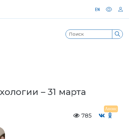
ологии – 31 марта
Анонс
785