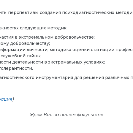
ть перспективы создания психодиагностических методик
ожностях следующих методик:
частия в экстремальном добровольчестве;
ому добровольчеству;
формации личности; методика оценки стагнации професс
 служебной тайны;
ости деятельности в экстремальных условиях;
олерантности.
гностического инструментария для решения различных п
рация
)
Ждем Вас на нашем факультете!