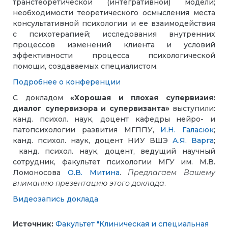
транстеоретической (интегративной) модели;
необходимости теоретического осмысления места
консультативной психологии и ее взаимодействия
с психотерапией; исследования внутренних
процессов изменений клиента и условий
эффективности процесса психологической
помощи, создаваемых специалистом.
Подробнее о конференции
С докладом
«Хорошая и плохая супервизия:
диалог супервизора и супервизанта»
выступили:
канд. психол. наук, доцент кафедры нейро- и
патопсихологии развития МГППУ,
И.Н. Галасюк
;
канд. психол. наук, доцент НИУ ВШЭ
А.Я. Варга
;
канд. психол. наук, доцент, ведущий научный
сотрудник, факультет психологии МГУ им. М.В.
Ломоносова
О.В. Митина
.
Предлагаем Вашему
вниманию презентацию этого доклада
.
Видеозапись доклада
Источник:
Факультет "Клиническая и специальная