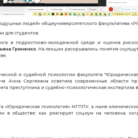
одушных людей» общеуниверситетского факультатива «P
и для студентов.
нга в подростково-молодежной среде и оценка рисков
ьяна Гриненко
. На лекции раскрывались понятия скулшу
ве.
ческой и судебной психологии факультета "Юридическая
ече Анна Сергеевна осветила современные области п
рета преступника и судебно-психологическая экспертиза 
та «Юридическая психология» МГППУ, а ныне клинически
и в обществе: как реагирует социум на человека, когд