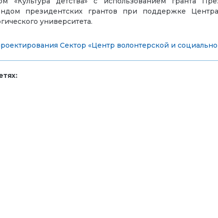
дом «Культура детства» с использованием гранта Пр
ондом президентских грантов при поддержке Центра
гического университета.
проектирования
Сектор «Центр волонтерской и социально
тях: