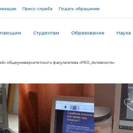
низации
Пресс-служба
Подать обращение
упающим
Студентам
Образование
Наука
ей» общеуниверситетского факультатива «PRO_Активность»