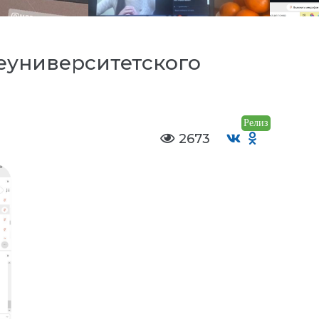
еуниверситетского
Релиз
2673