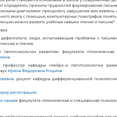
й речи становятся основными в школе у современных де
ет определить причины трудностей формирования письм
ежными диагнозами: преодолеть нарушения или извлечь 
овного мозга с помощью компьютерных томографов поня
екции можно развить учебные навыки чтения и письма?
ара.
 дефектологи, люди, испытывающие проблемы с письмен
письма и чтения.
патопсихологии развития» факультета «Клиническая
улина
.
ит профессор кафедры «Нейро-и патопсихологии разви
наук
Ирина Федоровна Рощина.
реевна
, доцент кафедры дифференциальной психологии
орму регистрации
.
be-канале
факультета «Клиническая и специальная психоло
ия: нейропсихологический подход: учебное пособие для с