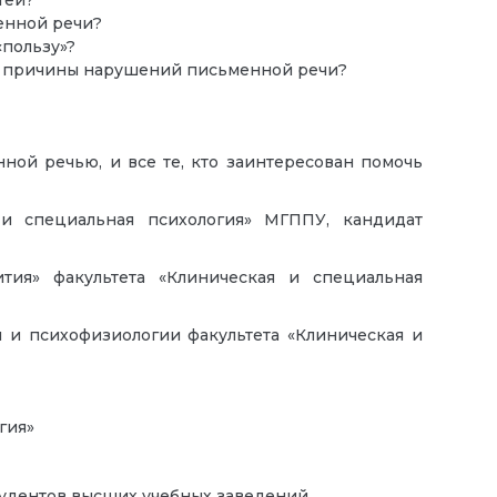
тей?
енной речи?
«пользу»?
ть причины нарушений письменной речи?
ной речью, и все те, кто заинтересован помочь
 и специальная психология» МГППУ, кандидат
тия» факультета «Клиническая и специальная
 и психофизиологии факультета «Клиническая и
гия»
тудентов высших учебных заведений,