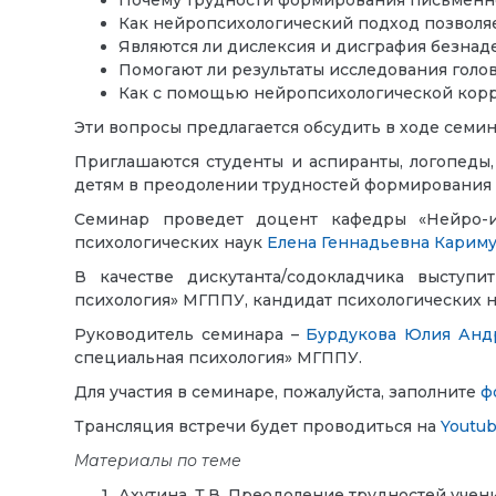
Почему трудности формирования письменно
Как нейропсихологический подход позволя
Являются ли дислексия и дисграфия безнад
Помогают ли результаты исследования гол
Как с помощью нейропсихологической корр
Эти вопросы предлагается обсудить в ходе семин
Приглашаются студенты и аспиранты, логопеды,
детям в преодолении трудностей формирования 
Семинар проведет доцент кафедры «Нейро-и 
психологических наук
Елена Геннадьевна Карим
В качестве дискутанта/содокладчика выступ
психология» МГППУ, кандидат психологических 
Руководитель семинара –
Бурдукова Юлия Анд
специальная психология» МГППУ.
Для участия в семинаре, пожалуйста, заполните
ф
Трансляция встречи будет проводиться на
Youtu
Материалы по теме
Ахутина, Т.В. Преодоление трудностей учен