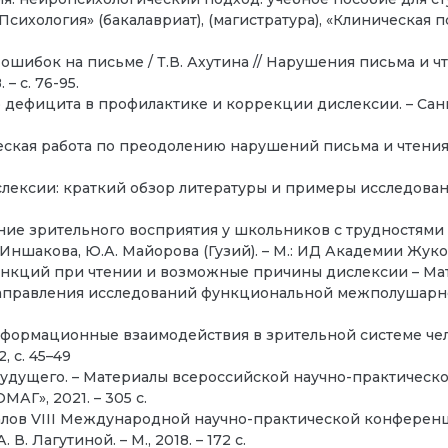
хология» (бакалавриат), (магистратура), «Клиническая пс
ошибок на письме / Т.В. Ахутина // Нарушения письма и чт
– с. 76-95.
 дефицита в профилактике и коррекции дислексии. – Сан
ческая работа по преодолению нарушений письма и чтения
слексии: краткий обзор литературы и примеры исследова
ание зрительного восприятия у школьников с трудностям
Иншакова, Ю.А. Майорова (Гузий). – М.: ИД Академии Жуковск
ункций при чтении и возможные причины дислексии – М
правления исследований функциональной межполушарной 
формационные взаимодействия в зрительной системе чело
 с. 45–49
будущего. – Материалы всероссийской научно-практическ
МАГ», 2021. – 305 с.
алов VIII Международной научно-практической конференц
 В. Лагутиной. – М., 2018. – 172 с.