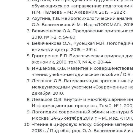
обучающихся по направлению подготовки «Пси
Н.М. Пылаева. – М.: Академия, 2015. – 282 с.
Ахутина, Т.В. Нейропсихологический анализ 
О.А. Величенковой. М.: Изд. «ЛОГОМАГ», 2018. 
Величенкова О.А. Преодоление зрительного
2018, № 1-2, с. 54-60.
Величенкова О.А., Русецкая М.Н. Логопеди
книжный центр, 2015. – 391 с.
Григоренко Е.Л. Биологическая природа ди
экономик, 2010, том 7, № 4, с. 20–44.
Иншакова, О.Б. Развитие и совершенствов
чтения: учебно-методическое пособие / О.Б. 
Левашов О.В. Латерализация зрительных ф
международным участием «Современные на
декабря, 2010.
Левашов О.В. Внутри- и межполушарные ин
Информационные процессы, Том 2, № 1, 2002,
Логопедия: современный облик и контуры 
Москва, 24-25 октября 2019 г. – М., Изд. «ЛОГО
Чтение в цифровую эпоху: Сборник матери
2018 г. / Под общ. ред. О. А. Величенковой и А.