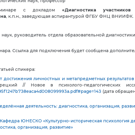
ологических наук, профессор
минаре с докладом
«Диагностика участников
вна
,
к.п.н., заведующая аспирантурой ФГБУ ФНЦ ВНИИФК.
л. наук, руководитель отдела образовательной диагност
нара.
Ссылка для подключения будет сообщена дополните
атьей спикера:
т достижения личностных и метапредметных результатов
орецкий // Новое в психолого-педагогических исс
ee95f1247b738eaca4d008099993a.pdf#page=143
(дата обращени
делённая деятельность: диагностика, организация, разви
Кафедра ЮНЕСКО «Культурно-историческая психология де
остика, организация, развитие»