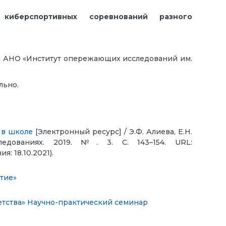
 киберспортивных соревнований разного
ики АНО «Институт опережающих исследований им.
льно.
 в школе
[Электронный ресурс] / Э.Ф. Алиева, Е.Н.
ледованиях. 2019. №. 3. С. 143–154. URL:
я: 18.10.2021).
тие»
тства»
Научно-практический семинар