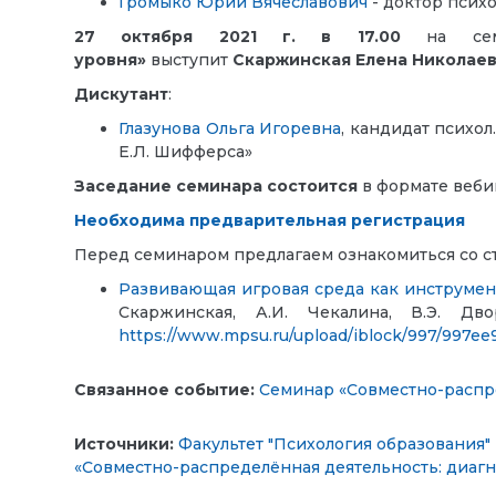
Громыко Юрий Вячеславович
- доктор псих
27 октября 2021 г. в 17.00
н
а се
уровня»
выступит
Скаржинская Елена Николае
Дискутант
:
Глазунова Ольга Игоревна
, кандидат психо
Е.Л. Шифферса»
Заседание семинара состоится
в формате веби
Необходима предварительная регистрация
Перед семинаром предлагаем ознакомиться со ст
Развивающая игровая среда как инструмен
Скаржинская, А.И. Чекалина, В.Э. Дв
https://www.mpsu.ru/upload/iblock/997/997
Связанное событие:
Семинар «Совместно-распре
Источники:
Факультет "Психология образования"
«Совместно-распределённая деятельность: диагн