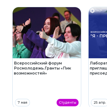
Всероссийский форум
Лаборат
Росмолодежь.Гранты «Пик
приглаш
возможностей»
присое
7 мая
Студенты
25 апр.