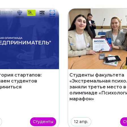
ория стартапов:
Студенты факультета
аем студентов
«Экстремальная психо
диниться
заняли третье место в
олимпиаде «Психолог
марафон»
Студенты
12 апр.
С