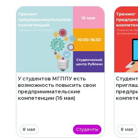
У студентов МГППУ есть
Студен
возможность повысить свои
приглаш
предпринимательские
предпр
компетенции (16 мая)
компете
8 мая
Студенты
8 мая