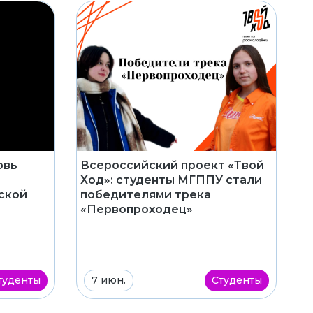
Всероссийский проект «Твой
овь
Ход»: студенты МГППУ стали
победителями трека
ской
«Первопроходец»
туденты
7 июн.
Студенты