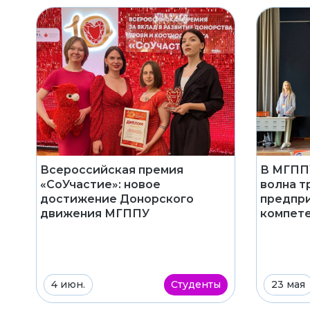
В МГППУ
Всероссийская премия
волна т
«СоУчастие»: новое
предпр
достижение Донорского
компете
движения МГППУ
4 июн.
Студенты
23 мая