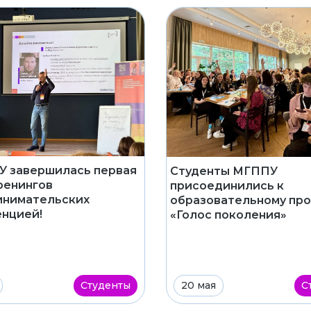
 завершилась первая
Студенты МГППУ
ренингов
присоединились к
инимательских
образовательному про
нцией!
«Голос поколения»
Студенты
20 мая
С