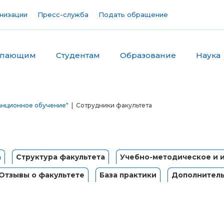
низации
Пресс-служба
Подать обращение
упающим
Студентам
Образование
Наука
анционное обучение"
| Сотрудники факультета
а
Структура факультета
Учебно-методическое и
Отзывы о факультете
База практики
Дополнитель