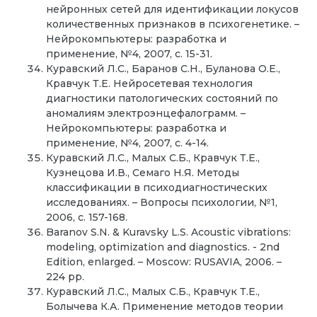
нейронных сетей для идентификации локусов
количественных признаков в психогенетике. –
Нейрокомпьютеры: разработка и
применение, №4, 2007, с. 15-31.
Куравский Л.С., Баранов С.Н., Буланова О.Е.,
Кравчук Т.Е. Нейросетевая технология
диагностики патологических состояний по
аномалиям электроэнцефалограмм. –
Нейрокомпьютеры: разработка и
применение, №4, 2007, с. 4-14.
Куравский Л.С., Малых С.Б., Кравчук Т.Е.,
Кузнецова И.В., Семаго Н.Я. Методы
классификации в психодиагностических
исследованиях. – Вопросы психологии, №1,
2006, с. 157-168.
Baranov S.N. & Kuravsky L.S. Acoustic vibrations:
modeling, optimization and diagnostics. - 2nd
Edition, enlarged. – Moscow: RUSAVIA, 2006. –
224 pp.
Куравский Л.С., Малых С.Б., Кравчук Т.Е.,
Болычева К.А. Применение методов теории