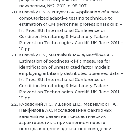
психологии, №2, 2011, с. 98-107.
Kuravsky L.S. & Yuryev G.A. Application of a new
computerized adaptive testing technique to
estimation of CM personnel professional skills. –
In: Proc. 8th International Conference on
Condition Monitoring & Machinery Failure
Prevention Technologies, Cardiff, UK, June 2011. –
10 pp.
Kuravsky L.S., Marmalyuk P.A. & Panfilova A.S.
Estimation of goodness-of-fit measures for
identification of unrestricted factor models
employing arbitrarily distributed observed data. –
In: Proc. 8th International Conference on
Condition Monitoring & Machinery Failure
Prevention Technologies, Cardiff, UK, June 2011. –
19 pp.
Куравский Л.С., Ушаков Д.В., Мармалюк П.А.,
Панфилова А.С. Исследование факторных
влияний на развитие психологических
характеристик с применением нового
подхода к оценке адекватности моделей