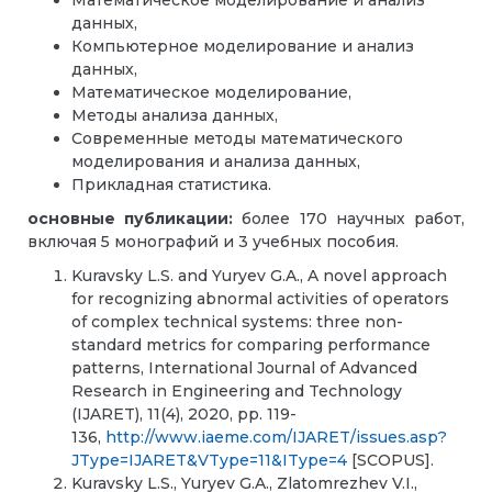
Математическое моделирование и анализ
данных,
Компьютерное моделирование и анализ
данных,
Математическое моделирование,
Методы анализа данных,
Современные методы математического
моделирования и анализа данных,
Прикладная статистика.
основные публикации:
более 170 научных работ,
включая 5 монографий и 3 учебных пособия.
Kuravsky L.S. and Yuryev G.A., A novel approach
for recognizing abnormal activities of operators
of complex technical systems: three non-
standard metrics for comparing performance
patterns, International Journal of Advanced
Research in Engineering and Technology
(IJARET), 11(4), 2020, pp. 119-
136,
http://www.iaeme.com/IJARET/issues.asp?
JType=IJARET&VType=11&IType=4
[SCOPUS].
Kuravsky L.S., Yuryev G.A., Zlatomrezhev V.I.,