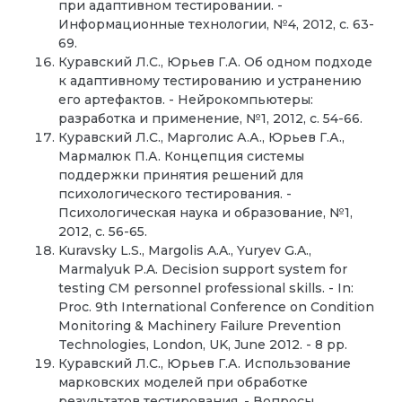
при адаптивном тестировании. -
Информационные технологии, №4, 2012, с. 63-
69.
Куравский Л.С., Юрьев Г.А. Об одном подходе
к адаптивному тестированию и устранению
его артефактов. - Нейрокомпьютеры:
разработка и применение, №1, 2012, с. 54-66.
Куравский Л.С., Марголис А.А., Юрьев Г.А.,
Мармалюк П.А. Концепция системы
поддержки принятия решений для
психологического тестирования. -
Психологическая наука и образование, №1,
2012, с. 56-65.
Kuravsky L.S., Margolis A.A., Yuryev G.A.,
Marmalyuk P.A. Decision support system for
testing CM personnel professional skills. - In:
Proc. 9th International Conference on Condition
Monitoring & Machinery Failure Prevention
Technologies, London, UK, June 2012. - 8 pp.
Куравский Л.С., Юрьев Г.А. Использование
марковских моделей при обработке
результатов тестирования. - Вопросы