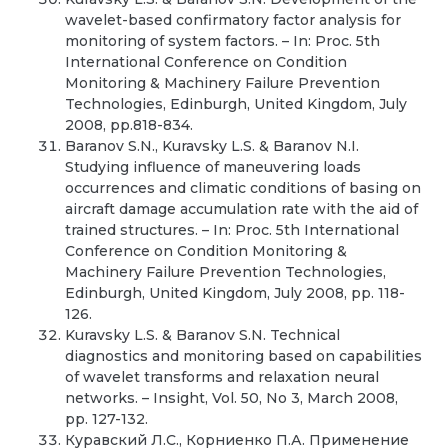
wavelet-based confirmatory factor analysis for
monitoring of system factors. – In: Proc. 5th
International Conference on Condition
Monitoring & Machinery Failure Prevention
Technologies, Edinburgh, United Kingdom, July
2008, pp.818-834.
Baranov S.N., Kuravsky L.S. & Baranov N.I.
Studying influence of maneuvering loads
occurrences and climatic conditions of basing on
aircraft damage accumulation rate with the aid of
trained structures. – In: Proc. 5th International
Conference on Condition Monitoring &
Machinery Failure Prevention Technologies,
Edinburgh, United Kingdom, July 2008, pp. 118-
126.
Kuravsky L.S. & Baranov S.N. Technical
diagnostics and monitoring based on capabilities
of wavelet transforms and relaxation neural
networks. – Insight, Vol. 50, No 3, March 2008,
pp. 127-132.
Куравский Л.С., Корниенко П.А. Применение