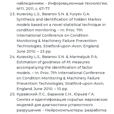
наблюдениям. - Информационные технологии,
№11, 2011, c. 67-77.
Kuravsky L.S., Baranov S.N. & Yuryev G.A.
Synthesis and identification of hidden Markov
models based on a novel statistical technique in
condition monitoring. – In: Proc. 7th
International Conference on Condition
Monitoring & Machinery Failure Prevention
Technologies, Stratford-upon-Avon, England,
June 2010. – 23 pp.
Kuravsky L.S., Baranov S.N. & Marmalyuk P.A.
Estimation of goodness-of-fit measures
accompanying the identification of factor
models. – In: Proc. 7th International Conference
on Condition Monitoring & Machinery Failure
Prevention Technologies, Stratford-upon-Avon,
England, June 2010. – 10 pp.
Куравский Л.С., Баранов С.Н., Юрьев Г.А.
Синтез и идентификация скрытых марковских
моделей для диагностики усталостного
разрушения. - Нейрокомпьютеры: разработка