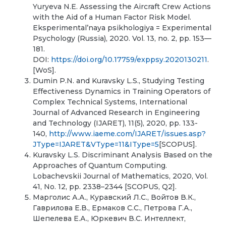
Yuryeva N.E. Assessing the Aircraft Crew Actions
with the Aid of a Human Factor Risk Model.
Eksperimental’naya psikhologiya = Experimental
Psychology (Russia), 2020. Vol. 13, no. 2, pp. 153—
181.
DOI:
https://doi.org/10.17759/exppsy.2020130211
.
[WoS].
Dumin P.N. and Kuravsky L.S., Studying Testing
Effectiveness Dynamics in Training Operators of
Complex Technical Systems, International
Journal of Advanced Research in Engineering
and Technology (IJARET), 11(5), 2020, pp. 133-
140,
http://www.iaeme.com/IJARET/issues.asp?
JType=IJARET&VType=11&IType=5
[SCOPUS].
Kuravsky L.S. Discriminant Analysis Based on the
Approaches of Quantum Computing.
Lobachevskii Journal of Mathematics, 2020, Vol.
41, No. 12, pp. 2338–2344 [SCOPUS, Q2].
Марголис А.А., Куравский Л.С., Войтов В.К.,
Гаврилова Е.В., Ермаков С.С., Петрова Г.А.,
Шепелева Е.А., Юркевич В.С. Интеллект,