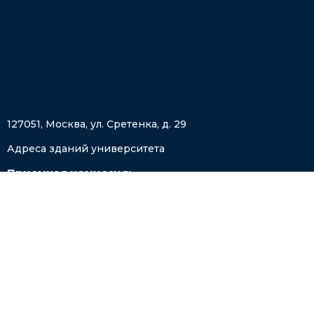
127051, Москва, ул. Сретенка, д. 29
Адреса зданий университета
Приемная комиссия:
+7 (495) 822-32-52
,
priem@mgppu.ru
Приемная ректора:
+7 (495) 632-92-02
,
rectorat@mgppu.ru
Пресс-служба:
pressa@mgppu.ru
Мы в соц. сетях: