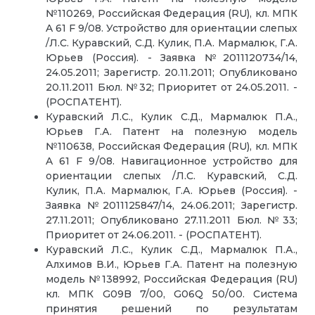
№110269, Российская Федерация (RU), кл. МПК
A 61 F 9/08. Устройство для ориентации слепых
/Л.С. Куравский, С.Д. Кулик, П.А. Мармалюк, Г.А.
Юрьев (Россия). - Заявка №2011120734/14,
24.05.2011; Зарегистр. 20.11.2011; Опубликовано
20.11.2011 Бюл. №32; Приоритет от 24.05.2011. -
(РОСПАТЕНТ).
Куравский Л.С., Кулик С.Д., Мармалюк П.А.,
Юрьев Г.А. Патент на полезную модель
№110638, Российская Федерация (RU), кл. МПК
A 61 F 9/08. Навигационное устройство для
ориентации слепых /Л.С. Куравский, С.Д.
Кулик, П.А. Мармалюк, Г.А. Юрьев (Россия). -
Заявка №2011125847/14, 24.06.2011; Зарегистр.
27.11.2011; Опубликовано 27.11.2011 Бюл. №33;
Приоритет от 24.06.2011. - (РОСПАТЕНТ).
Куравский Л.С., Кулик С.Д., Мармалюк П.А.,
Алхимов В.И., Юрьев Г.А. Патент на полезную
модель №138992, Российская Федерация (RU)
кл. МПК G09B 7/00, G06Q 50/00. Система
принятия решений по результатам