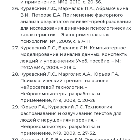
и применение, №12, 2010, с. 20-36.
Куравский Л.С., Мармалюк П.А., Абрамочкина
В.И., Петрова Е.А. Применение факторного
анализа результатов вейвлет-преобразований
для исследования динамики психологических
характеристик. – Экспериментальная
психология, №1, 2009, с. 97-111.
Куравский Л.С., Баранов С.Н. Компьютерное
моделирование и анализ данных. Конспекты
лекций и упражнения: Учеб. пособие. – М.:
РУСАВИА, 2009. – 218 с.
Куравский Л.С., Марголис А.А., Юрьев Г.А.
Психологический тренинг на основе
нейросетевой технологии. –
Нейрокомпьютеры: разработка и
применение, №9, 2009, с. 20-26.
Юрьев Г.А., Куравский Л.С. Технология
распознавания и озвучивания текстов для
людей с нарушениями зрения. -
Нейрокомпьютеры: разработка и
применение, №9, 2009, с. 27-32.
Kuravsky L.S. & Baranov S.N. Development of the