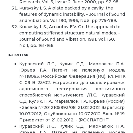
Research, Vol. 3, Issue 2, June 2000, pp. 92-98.
Kuravsky L.S. A plate backed by a cavity: the
features of dynamic instability. - Journal of Sound
and Vibration. Vol. 190, 1996, No.5, pp.775-789.
Kuravsky L.S., Arnautov E.V. On the approach to
computing stiffened structure natural modes. -
Journal of Sound and Vibration, 1991, Vol. 150,
No.1, pp. 161-166.
патенты:
Куравский Л.С., Кулик С.Д., Мармалюк П.А.,
Юрьев Г.А. Патент на полезную модель
№118095, Российская Федерация (RU), кл. МПК
G 09 B 23/02. Устройство для моделирования
адаптивного тестирования когнитивных
способностей испытуемого. /Л.С. Куравский,
С.Д. Кулик, П.А. Мармалюк, Г.А. Юрьев (Россия).
- Заявка №2012105993/08, 21.02.2012; Зарегистр.
10.07.2012; Опубликовано 10.07.2012 Бюл. №19;
Приоритет от 21.02.2012. - (РОСПАТЕНТ).
Куравский Л.С., Кулик С.Д., Мармалюк П.А.,
Юрьев Г.А. Патент на полезную модель