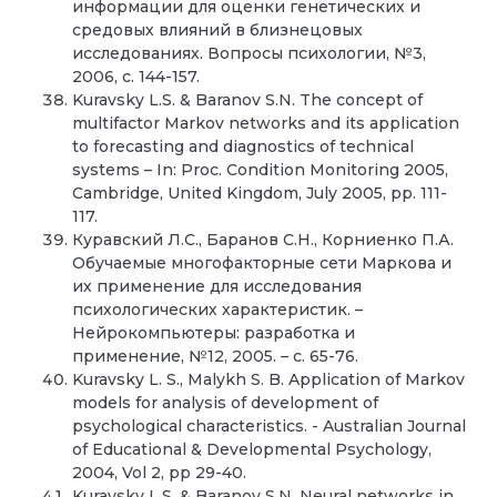
информации для оценки генетических и
средовых влияний в близнецовых
исследованиях. Вопросы психологии, №3,
2006, с. 144-157.
Kuravsky L.S. & Baranov S.N. The concept of
multifactor Markov networks and its application
to forecasting and diagnostics of technical
systems – In: Proc. Condition Monitoring 2005,
Cambridge, United Kingdom, July 2005, pp. 111-
117.
Куравский Л.С., Баранов С.Н., Корниенко П.А.
Обучаемые многофакторные сети Маркова и
их применение для исследования
психологических характеристик. –
Нейрокомпьютеры: разработка и
применение, №12, 2005. – с. 65-76.
Kuravsky L. S., Malykh S. B. Application of Markov
models for analysis of development of
psychological characteristics. - Australian Journal
of Educational & Developmental Psychology,
2004, Vol 2, pp 29-40.
Kuravsky L.S. & Baranov S.N. Neural networks in