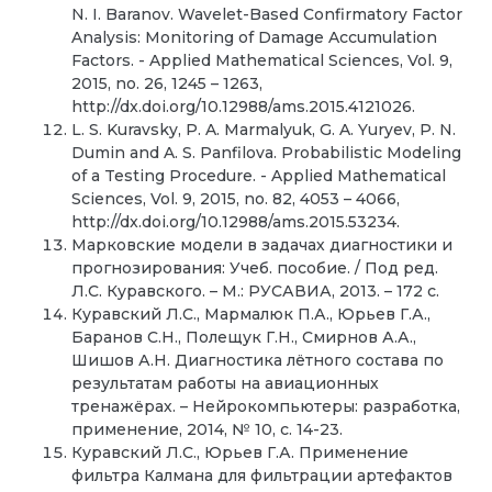
N. I. Baranov. Wavelet-Based Confirmatory Factor
Analysis: Monitoring of Damage Accumulation
Factors. - Applied Mathematical Sciences, Vol. 9,
2015, no. 26, 1245 – 1263,
http://dx.doi.org/10.12988/ams.2015.4121026.
L. S. Kuravsky, P. A. Marmalyuk, G. A. Yuryev, P. N.
Dumin and A. S. Panfilova. Probabilistic Modeling
of a Testing Procedure. - Applied Mathematical
Sciences, Vol. 9, 2015, no. 82, 4053 – 4066,
http://dx.doi.org/10.12988/ams.2015.53234.
Марковские модели в задачах диагностики и
прогнозирования: Учеб. пособие. / Под ред.
Л.С. Куравского. – М.: РУСАВИА, 2013. – 172 с.
Куравский Л.С., Мармалюк П.А., Юрьев Г.А.,
Баранов С.Н., Полещук Г.Н., Смирнов А.А.,
Шишов А.Н. Диагностика лётного состава по
результатам работы на авиационных
тренажёрах. – Нейрокомпьютеры: разработка,
применение, 2014, № 10, c. 14-23.
Куравский Л.С., Юрьев Г.А. Применение
фильтра Калмана для фильтрации артефактов