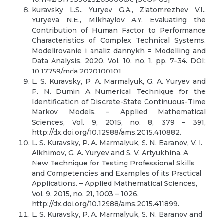
Kuravsky L.S., Yuryev G.A., Zlatomrezhev V.I.,
Yuryeva N.E., Mikhaylov A.Y. Evaluating the
Contribution of Human Factor to Performance
Characteristics of Complex Technical Systems.
Modelirovanie i analiz dannykh = Modelling and
Data Analysis, 2020. Vol. 10, no. 1, pp. 7–34. DOI:
10.17759/mda.2020100101.
L. S. Kuravsky, P. A. Marmalyuk, G. A. Yuryev and
P. N. Dumin A Numerical Technique for the
Identification of Discrete-State Continuous-Time
Markov Models. – Applied Mathematical
Sciences, Vol. 9, 2015, no. 8, 379 – 391,
http://dx.doi.org/10.12988/ams.2015.410882.
L. S. Kuravsky, P. A. Marmalyuk, S. N. Baranov, V. I.
Alkhimov, G. A. Yuryev and S. V. Artyukhina. A
New Technique for Testing Professional Skills
and Competencies and Examples of its Practical
Applications. – Applied Mathematical Sciences,
Vol. 9, 2015, no. 21, 1003 – 1026,
http://dx.doi.org/10.12988/ams.2015.411899.
L. S. Kuravsky, P. A. Marmalyuk, S. N. Baranov and