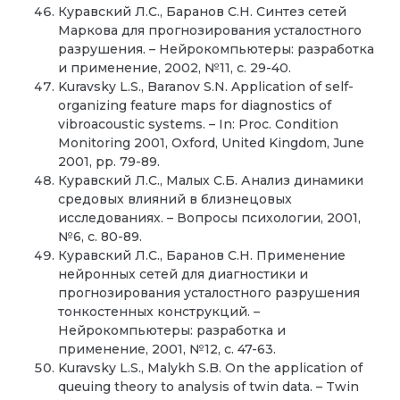
Куравский Л.С., Баранов С.Н. Синтез сетей
Маркова для прогнозирования усталостного
разрушения. – Нейрокомпьютеры: разработка
и применение, 2002, №11, с. 29-40.
Kuravsky L.S., Baranov S.N. Application of self-
organizing feature maps for diagnostics of
vibroacoustic systems. – In: Proc. Condition
Monitoring 2001, Oxford, United Kingdom, June
2001, pp. 79-89.
Куравский Л.С., Малых С.Б. Анализ динамики
средовых влияний в близнецовых
исследованиях. – Вопросы психологии, 2001,
№6, с. 80-89.
Куравский Л.С., Баранов С.Н. Применение
нейронных сетей для диагностики и
прогнозирования усталостного разрушения
тонкостенных конструкций. –
Нейрокомпьютеры: разработка и
применение, 2001, №12, с. 47-63.
Kuravsky L.S., Malykh S.B. On the application of
queuing theory to analysis of twin data. – Twin