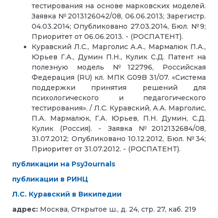
тестирования на основе марковских моделей.
Заявка №2013126042/08, 06.06.2013; Зарегистр.
04.03.2014; Опубликовано 27.03.2014, Бюл. №9;
Приоритет от 06.06.2013. - (РОСПАТЕНТ).
Куравский Л.С., Марголис А.А., Мармалюк П.А.,
Юрьев Г.А., Думин П.Н., Кулик С.Д. Патент на
полезную модель №122796, Российская
Федерация (RU) кл. МПК G09B 31/07. «Система
поддержки принятия решений для
психологического и педагогического
тестирования». / Л.С. Куравский, А.А. Марголис,
П.А. Мармалюк, Г.А. Юрьев, П.Н. Думин, С.Д.
Кулик (Россия). - Заявка №2012132684/08,
31.07.2012; Опубликовано 10.12.2012, Бюл. №34;
Приоритет от 31.07.2012. - (РОСПАТЕНТ).
публикации на PsyJournals
публикации в РИНЦ
Л.С. Куравский в Википедии
адрес:
Москва, Открытое ш., д. 24, стр. 27, каб. 219