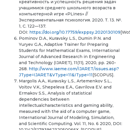
креативность и успешность решения задач
учащимися среднего школьного возраста в
компьютерной игре «PLines» //
Экспериментальная психология. 2020. Т. 13. №.
1, С. 122—137.
DOI:
https://doi.org/10.17759/exppsy.2020130109
[WoS
Pominov D.A., Kuravsky L.S., Dumin P.N. and
Yuryev G.A., Adaptive Trainer for Preparing
Students for Mathematical Exams, International
Journal of Advanced Research in Engineering
and Technology (IJARET), 11(11), 2020, pp. 260-
268.
http://www.iaeme.com/IJARET/issues.asp?
JType=IJARET&VType=11&IType=11
[SCOPUS].
Margolis A.A., Kuravsky L.S., Artemenkov S.L.,
Voitov V.K., Shepeleva E.A., Gavrilova E.V. and
Ermakov S.S., Analysis of statistical
dependencies between
intellectualcharacteristics and gaming ability,
measured with the aid of a computer game,
International Journal of Modeling, Simulation,
and Scientific Computing. Vol. 11, No. 6 2020, DOI:
10.1142/S179396232050066X. [SCOPUS]