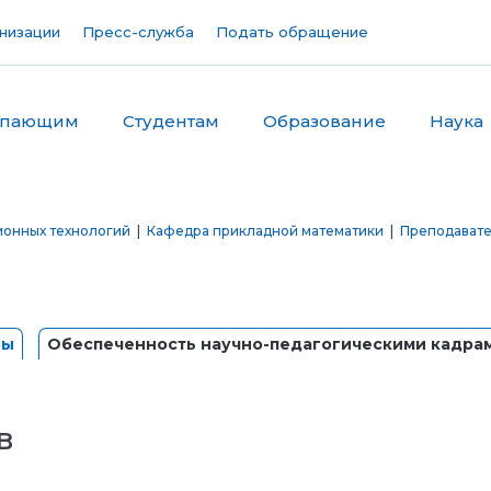
низации
Пресс-служба
Подать обращение
упающим
Студентам
Образование
Наука
ионных технологий
|
Кафедра прикладной математики
|
Преподават
ры
Обеспеченность научно-педагогическими кадра
в