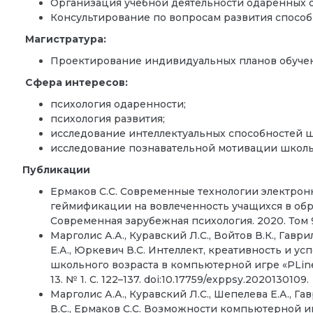
Организация учебной деятельности одаренных 
Консультирование по вопросам развития способ
Магистратура:
Проектирование индивидуальных планов обучен
Сфера интересов:
психология одаренности;
психология развития;
исследование интеллектуальных способностей 
исследование познавательной мотивации школь
Публикации
Ермаков С.С. Современные технологии электронн
геймификации на вовлеченность учащихся в обр
Современная зарубежная психология. 2020. Том 9. 
Марголис А.А., Куравский Л.С., Войтов В.К., Гаври
Е.А., Юркевич В.С. Интеллект, креативность и 
школьного возраста в компьютерной игре «PLine
13. № 1. С. 122–137. doi:10.17759/exppsy.2020130109.
Марголис А.А., Куравский Л.С., Шепелева Е.А., Гав
В.С., Ермаков С.С. Возможности компьютерной и