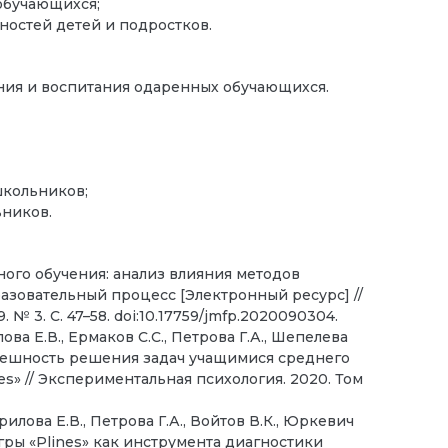
обучающихся;
ностей детей и подростков.
ия и воспитания одаренных обучающихся.
школьников;
ников.
ого обучения: анализ влияния методов
азовательный процесс [Электронный ресурс] //
№ 3. С. 47–58. doi:10.17759/jmfp.2020090304.
лова Е.В., Ермаков С.С., Петрова Г.А., Шепелева
успешность решения задач учащимися среднего
s» // Экспериментальная психология. 2020. Том
рилова Е.В., Петрова Г.А., Войтов В.К., Юркевич
гры «Plines» как инструмента диагностики