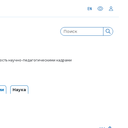
сть научно-педагогическими кадрами
ми
Наука