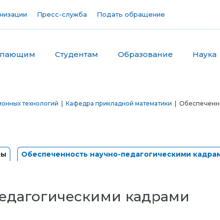
низации
Пресс-служба
Подать обращение
упающим
Студентам
Образование
Наука
ионных технологий
|
Кафедра прикладной математики
| Обеспеченно
ры
Обеспеченность научно-педагогическими кадра
педагогическими кадрами