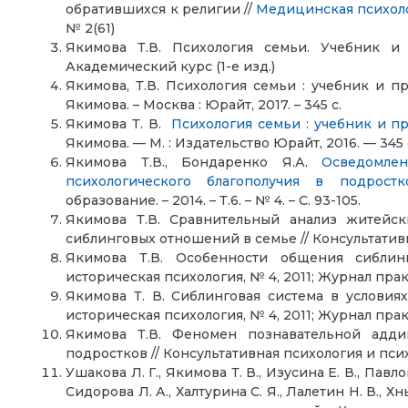
обратившихся к религии //
Медицинская психоло
№ 2(61)
Якимова Т.В. Психология семьи. Учебник и 
Академический курс (1-е изд.)
Якимова, Т.В. Психология семьи : учебник и пр
Якимова. – Москва : Юрайт, 2017. – 345 с.
Якимова Т. В.
Психология семьи : учебник и п
Якимова. — М. : Издательство Юрайт, 2016. — 345 
Якимова Т.В., Бондаренко Я.А.
Осведомле
психологического благополучия в подростк
образование. – 2014. – Т.6. – № 4. – С. 93-105.
Якимова Т.В. Сравнительный анализ житейск
сиблинговых отношений в семье // Консультатив
Якимова Т.В. Особенности общения сиблинг
историческая психология, № 4, 2011; Журнал прак
Якимова Т. В. Сиблинговая система в условиях 
историческая психология, № 4, 2011; Журнал прак
Якимова Т.В. Феномен познавательной адди
подростков // Консультативная психология и пси
Ушакова Л. Г., Якимова Т. В., Изусина Е. В., Павлов
Сидорова Л. А., Халтурина С. Я., Лалетин Н. В.,