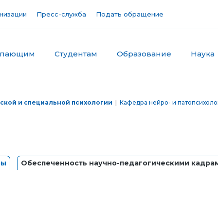
низации
Пресс-служба
Подать обращение
упающим
Студентам
Образование
Наука
ской и специальной психологии
|
Кафедра нейро- и патопсихоло
ры
Обеспеченность научно-педагогическими кадра