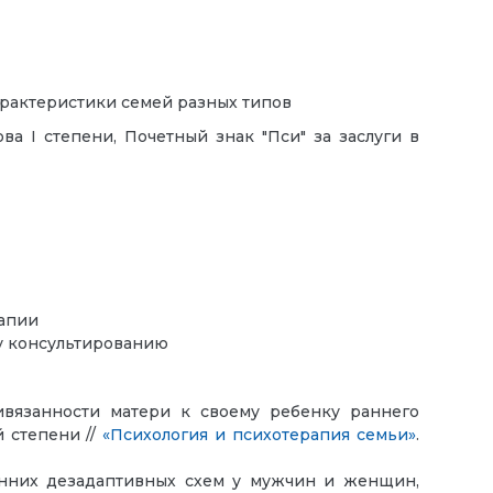
рактеристики семей разных типов
ова I степени, Почетный знак "Пси" за заслуги в
рапии
у консультированию
ивязанности матери к своему ребенку раннего
 степени //
«Психология и психотерапия семьи»
.
ранних дезадаптивных схем у мужчин и женщин,