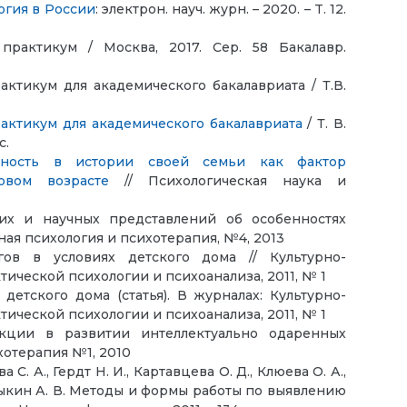
гия в России
: электрон. науч. журн. – 2020. – T. 12.
практикум / Москва, 2017. Сер. 58 Бакалавр.
актикум для академического бакалавриата / Т.В.
рактикум для академического бакалавриата
/ Т. В.
с.
нность в истории своей семьи как фактор
овом возрасте
// Психологическая наука и
их и научных представлений об особенностях
ная психология и психотерапия, №4, 2013
ов в условиях детского дома // Культурно-
тической психологии и психоанализа, 2011, № 1
детского дома (статья). В журналах: Культурно-
тической психологии и психоанализа, 2011, № 1
кции в развитии интеллектуально одаренных
хотерапия №1, 2010
а С. А., Гердт Н. И., Картавцева О. Д., Клюева О. А.,
 Хныкин А. В. Методы и формы работы по выявлению