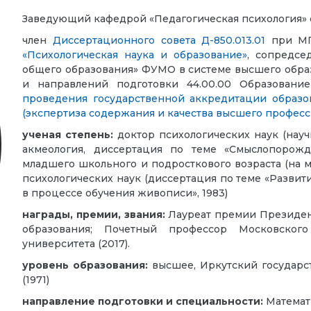
Заведующий кафедрой «Педагогическая психология» с 1
член
Диссертационного совета Д-850.013.01
при МГП
«Психологическая наука и образование»
, сопредсе
общего образования» ФУМО в системе высшего обра
и направлений подготовки 44.00.00 Образовани
проведения государственной аккредитации образо
(экспертиза содержания и качества высшего професс
ученая степень:
доктор психологических наук (научн
акмеология, диссертация по теме «Смыслопорож
младшего школьного и подросткового возраста (на м
психологических наук (диссертация по теме «Разви
в процессе обучения живописи», 1983)
награды, премии, звания:
Лауреат премии Президент
образования; Почетный профессор Московского 
университета (2017).
уровень образования:
высшее, Иркутский государст
(1971)
направление подготовки и специальности:
Математ