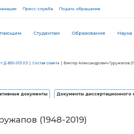
низации
Пресс-служба
Подать обращение
упающим
Студентам
Образование
Наука
т Д-850.013.03
|
Состав совета
| Виктор Александрович Гуружапов (1
ативные документы
Документы диссертационного 
ужапов (1948-2019)