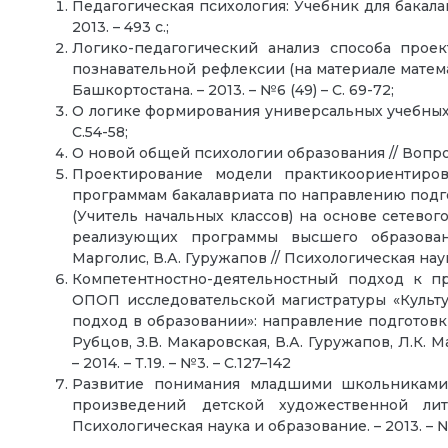
Педагогическая психология: Учебник для бакалав
2013. – 493 с.;
Логико-педагогический анализ способа прое
познавательной рефлексии (на материале матема
Башкортостана. – 2013. – №6 (49) – С. 69-72;
О логике формирования универсальных учебных д
С.54-58;
О новой общей психологии образования // Вопросы 
Проектирование модели практикоориентиров
программам бакалавриата по направлению подг
(Учитель начальных классов) на основе сетево
реализующих программы высшего образован
Марголис, В.А. Гуружапов // Психологическая наука 
Компетентностно-деятельностный подход к п
ОПОП исследовательской магистратуры «Культу
подход в образовании»: направление подготовки
Рубцов, З.В. Макаровская, В.А. Гуружапов, Л.К. 
– 2014. – Т.19. – №3. – С.127–142
Развитие понимания младшими школьниками 
произведений детской художественной лит
Психологическая наука и образование. – 2013. – №4