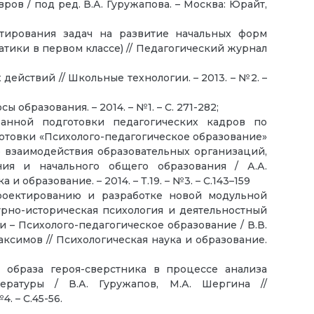
ров / под ред. В.А. Гуружапова. – Москва: Юрайт,
ктирования задач на развитие начальных форм
тики в первом классе) // Педагогический журнал
ействий // Школьные технологии. – 2013. – №2. –
образования. – 2014. – №1. – С. 271-282;
анной подготовки педагогических кадров по
отовки «Психолого-педагогическое образование»
го взаимодействия образовательных организаций,
ия и начального общего образования / А.А.
и образование. – 2014. – Т.19. – №3. – С.143–159
роектированию и разработке новой модульной
рно-историческая психология и деятельностный
 – Психолого-педагогическое образование / В.В.
Максимов // Психологическая наука и образование.
образа героя-сверстника в процессе анализа
ературы / В.А. Гуружапов, М.А. Шергина //
. – С.45-56.