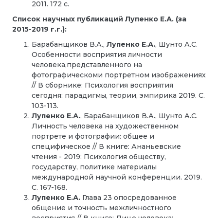
2011. 172 с.
Список научных публикаций Лупенко Е.А. (за
2015-2019 г.г.):
Барабанщиков В.А.,
Лупенко Е.А.
, Шунто А.С.
Особенности воcприятия личности
человека,представленного на
фотографическоми портретном изображениях
// В сборнике: Психология восприятия
сегодня: парадигмы, теории, эмпирика 2019. С.
103-113.
Лупенко Е.А.
, Барабанщиков В.А., Шунто А.С.
Личность человека на художественном
портрете и фотографии: общее и
специфическое // В книге: Ананьевские
чтения - 2019: Психология обществу,
государству, политике материалы
международной научной конференции. 2019.
С. 167-168.
Лупенко Е.А.
Глава 23 опосредованное
общение и точность межличностного
восприятия // В книге: Лицо человека: