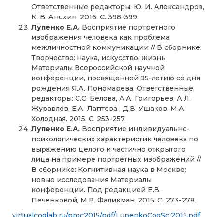
Ответственные редакторы: Ю. И. Александров,
К. В. Анохин. 2016. С. 398-399.
Лупенко Е.А.
Восприятие портретного
изображения человека как проблема
межличностной коммуникации // В сборнике:
Творчество: наука, искусство, жизнь
Материалы Всероссийской научной
конференции, посвященной 95-летию со дня
рождения Я.А. Пономарева. Ответственные
редакторы: С.С. Белова, А.А. Григорьев, А.Л.
Журавлев, Е.А. Лаптева , Д.В. Ушаков, М.А.
Холодная. 2015. С. 253-257.
Лупенко Е.А.
Восприятие индивидуально-
психологических характеристик человека по
выражению целого и частично открытого
лица на примере портретных изображений //
В сборнике: Когнитивная наука в Москве:
новые исследования Материалы
конференции. Под редакцией Е.В.
Печенковой, М.В. Фаликман. 2015. С. 273-278.
virtualcoglab.ru/proc2015/pdf/LupenkoCogSci2015.pdf