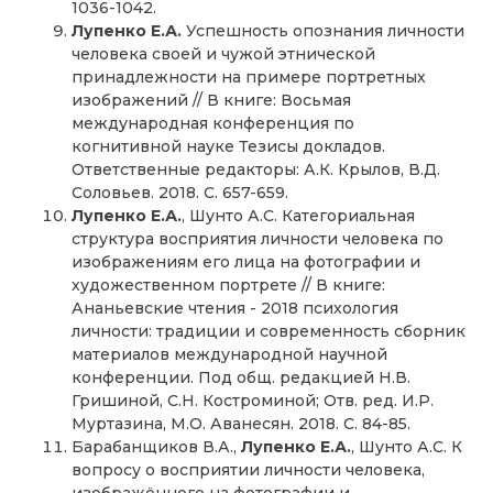
1036-1042.
Лупенко Е.А.
Успешность опознания личности
человека своей и чужой этнической
принадлежности на примере портретных
изображений // В книге: Восьмая
международная конференция по
когнитивной науке Тезисы докладов.
Ответственные редакторы: А.К. Крылов, В.Д.
Соловьев. 2018. С. 657-659.
Лупенко Е.А.
, Шунто А.С. Категориальная
структура восприятия личности человека по
изображениям его лица на фотографии и
художественном портрете // В книге:
Ананьевские чтения - 2018 психология
личности: традиции и современность сборник
материалов международной научной
конференции. Под общ. редакцией Н.В.
Гришиной, С.Н. Костроминой; Отв. ред. И.Р.
Муртазина, М.О. Аванесян. 2018. С. 84-85.
Барабанщиков В.А.,
Лупенко Е.А.
, Шунто А.С. К
вопросу о восприятии личности человека,
изображённого на фотографии и