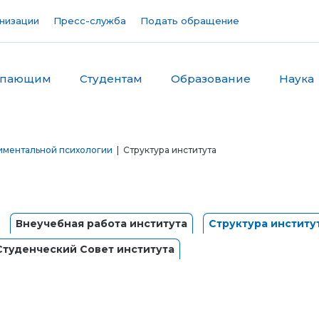
низации
Пресс-служба
Подать обращение
упающим
Студентам
Образование
Наука
иментальной психологии
| Структура института
Внеучебная работа института
Структура институ
Студенческий Совет института