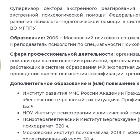
Супервизор сектора экстренного реагирования 
экстренной психологической помощи
Федерально
развития
психолого-педагогической помощи в сист
ВО МГППУ
Образование:
2006 г. Московский психолого-социаль
Преподаватель психологии по специальности Психол
Сфера профессиональной деятельности:
организац
помощи при возникновении кризисной, чрезвычайно
работающих в системе образования РФ; экспертная д
проведение курсов повышения квалификации, тренин
Дополнительное образование и (или) повышение 
Институт развития МЧС России Академии Гражд
обеспечение в чрезвычайных ситуациях. Профил
152 ч.
НОУ Институт психотерапии и клинической психол
Психотерапевтический Институт Бергерхаузен (Г
психодрама», 320 ч.
Московский институт психоанализа, 2019 г., «Сек
ориентированный курс», 30 ч.