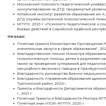
Московский психолого-педагогический университе
консультирования на ДТД: продвинутый уровень»
Алтайский институт развития образования им. А.
ДТД (службы экстренной психологической помощ
МГППУ, 2023 г. «Психолого-педагогическое и со
боевых действий в Сирийской Арабской респуб
Награды:
Почетная грамота Министерства Просвещения РФ
значительные заслуги в сфере образования" , 202
Благодарственное письмо Министра образовани
психологическую помощь детям и родителям, на
также за проведение супервизий для педагогов
масштабного весеннего паводка в Оренбургской 
Благодарность руководства Военно-медицинског
Благодарность Управления образования админ
Туапсинский район, 2022г.;
Грамоты и благодарности Департаментов образова
г., 2021 г.
Почетные Грамоты и благодарности Ректора МГППУ, 
Почетный знак «ПСИ» МГППУ, 2020 г.