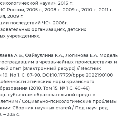
сихологической науки», 2015 г.;
сии, 2005 г., 2008 г., 2009 г., 2010 г., 2011 г.
я, 2009 г.
ии последствий ЧС», 2006г.
азовательных организациях, детских
ных учреждениях.
олаева А.В., Файзуллина К.А., Логинова Е.А. Модель
пострадавшим в чрезвычайных происшествиях и
ый опыт [Электронный ресурс] // Вестник
9. No 1. C. 87–98. DOI:10.17759/bppe.2022190108
Особенности этических норм кризисного
азования (2018. Том 15. № 1 С. 40–46)
ощь субъектам образовательной среды в
летним / Социально-психологические проблемы
ии: Сборник научных статей / Под науч. ред.
 – 335 с.