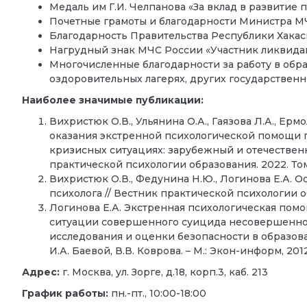
Медаль им Г.И. Челпанова «За вклад в развитие п
Почетные грамоты и благодарности Министра МЧС Рос
Благодарность Правительства Республики Хакаси
Нагрудный знак МЧС России «Участник ликвидац
Многочисленные благодарности за работу в обр
оздоровительных лагерях, других государствен
Наиболее значимые публикации:
Вихристюк О.В., Ульянина О.А., Гаязова Л.А., Ерм
оказания экстренной психологической помощи 
кризисных ситуациях: зарубежный и отечественн
практической психологии образования. 2022. Том 1
Вихристюк О.В., Федунина Н.Ю., Логинова Е.А. 
психолога // Вестник практической психологии обр
Логинова Е.А. Экстренная психологическая пом
ситуации совершенного суицида несовершенно
исследования и оценки безопасности в образован
И.А. Баевой, В.В. Коврова. – М.: Экон-информ, 2012.
Адрес:
г. Москва, ул. Зорге, д.18, корп.3, каб. 213
График работы:
пн.-пт., 10:00-18:00